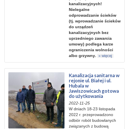
kanalizacyjnych
!
Nielegalne
odprowadzanie
ścieków
(tj.
wprowadzanie
ścieków
do urządzeń
kanalizacyjnych bez
uprzedniego zawar
cia
umowy) podlega karze
ograniczenia wolności
albo grzywny
.
» więcej
Kanalizacja sanitarna w
rejonie ul. Białej i ul.
Hubala w
Jawiszowicach gotowa
do użytkowania
2022-11-25
W dniach 18-23 listopada
2022 r. przeprowadzono
odbiór robót budowlanych
związanych z budową