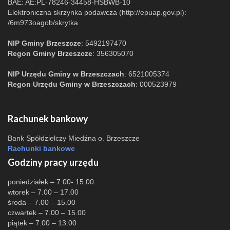
BAE: AE:PL-78246-34458-HSBWB-10
Elektroniczna skrzynka podawcza (http://epuap.gov.pl):
/6m973oagob/skrytka
NIP Gminy Brzeszcze
: 5492197470
Regon Gminy Brzeszcze
: 356305070
NIP Urzędu Gminy w Brzeszczach
: 6521005374
Regon Urzędu Gminy w Brzeszczach
: 000523979
Rachunek bankowy
Bank Spółdzielczy Miedźna o. Brzeszcze
Rachunki bankowe
Godziny pracy urzędu
poniedziałek – 7.00- 15.00
wtorek – 7.00 – 17.00
środa – 7.00 – 15.00
czwartek – 7.00 – 15.00
piątek – 7.00 – 13.00