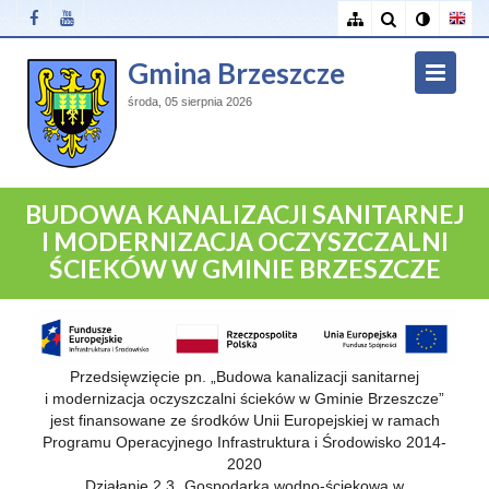
Gmina Brzeszcze
środa, 05 sierpnia 2026
BUDOWA KANALIZACJI SANITARNEJ
I MODERNIZACJA OCZYSZCZALNI
ŚCIEKÓW W GMINIE BRZESZCZE
Przedsięwzięcie pn. „Budowa kanalizacji sanitarnej
i modernizacja oczyszczalni ścieków w Gminie Brzeszcze”
jest finansowane ze środków Unii Europejskiej w ramach
Programu Operacyjnego Infrastruktura i Środowisko 2014-
2020
Działanie 2.3 „Gospodarka wodno-ściekowa w