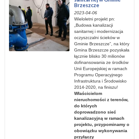
Brzeszcze
2023-04-06
Wieloletni
projekt
pn:
„Budowa
kanalizacji
sanitarnej
i modernizacja
oczyszczalni ścieków w
Gminie Brzeszcze”, na który
Gmina Brzeszcze pozyskała
łącznie blisko 30 milionów
dofinansowania
ze środków
Unii Europejskiej w ramach
Programu
Operacyjnego
Infrastruktura i Środowisko
2014-2020,
na
finiszu!
Właścicielom
nieruchomości z terenów,
do których
dopro
wadzono sieć
kanalizacyjną w ramach
projektu, przypominamy o
obowiązku wykonywania
przyłączy