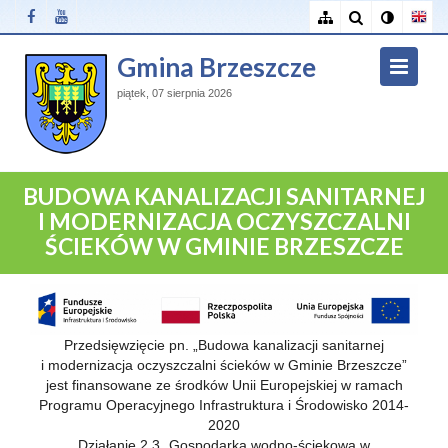
Gmina Brzeszcze
piątek, 07 sierpnia 2026
BUDOWA KANALIZACJI SANITARNEJ
I MODERNIZACJA OCZYSZCZALNI
ŚCIEKÓW W GMINIE BRZESZCZE
Przedsięwzięcie pn. „Budowa kanalizacji sanitarnej
i modernizacja oczyszczalni ścieków w Gminie Brzeszcze”
jest finansowane ze środków Unii Europejskiej w ramach
Programu Operacyjnego Infrastruktura i Środowisko 2014-
2020
Działanie 2.3 „Gospodarka wodno-ściekowa w