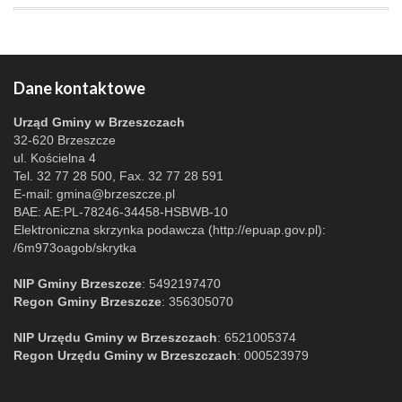
Dane kontaktowe
Urząd Gminy w Brzeszczach
32-620 Brzeszcze
ul. Kościelna 4
Tel. 32 77 28 500, Fax. 32 77 28 591
E-mail:
gmina@brzeszcze.pl
BAE: AE:PL-78246-34458-HSBWB-10
Elektroniczna skrzynka podawcza (http://epuap.gov.pl):
/6m973oagob/skrytka
NIP Gminy Brzeszcze
: 5492197470
Regon Gminy Brzeszcze
: 356305070
NIP Urzędu Gminy w Brzeszczach
: 6521005374
Regon Urzędu Gminy w Brzeszczach
: 000523979