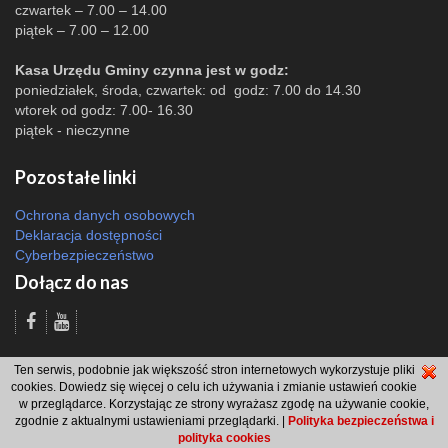
czwartek – 7.00 – 14.00
piątek – 7.00 – 12.00
Kasa Urzędu Gminy czynna jest w godz:
poniedziałek, środa, czwartek: od godz: 7.00 do 14.30
wtorek od godz: 7.00- 16.30
piątek - nieczynne
Pozostałe linki
Ochrona danych osobowych
Deklaracja dostępności
Cyberbezpieczeństwo
Dołącz do nas
Odsłon: 4608 | |
Polityka bezpieczeństwa i polityka cookies
|
Redakcja
|
2007
Ten serwis, podobnie jak większość stron internetowych wykorzystuje pliki
- 2026 © Gmina Brzeszcze
cookies. Dowiedz się więcej o celu ich używania i zmianie ustawień cookie
projekt: Wdesk
w przeglądarce. Korzystając ze strony wyrażasz zgodę na używanie cookie,
zgodnie z aktualnymi ustawieniami przeglądarki. |
Polityka bezpieczeństwa i
polityka cookies