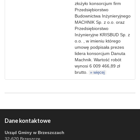
złożyło konsorcjum firm
Przedsiębiorstwo
Budownictwa Inżynieryjnego
MACHNIK Sp. z o.o. oraz
Przedsiębiorstwo
Inżynieryjne KRISBUD Sp. z
o.o. , w imieniu którego
umowę podpisała prezes
lidera konsorcjum Danuta
Machnik. Wartość robót
wynosi 6 009 466,89 zł
brutto.
» więcej
Dane kontaktowe
Urząd Gminy w Brzeszczach
32-620 Brzeszcze