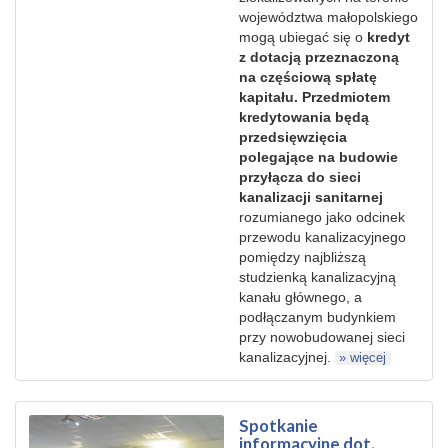
województwa małopolskiego
mogą ubiegać się o
kredyt
z dotacją przeznaczoną
na częściową spłatę
kapitału.
Przedmiotem
kredytowania będą
przedsięwzięcia
polegające na budowie
przyłącza do sieci
kanalizacji sanitarnej
rozumianego jako odcinek
przewodu kanalizacyjnego
pomiędzy najbliższą
studzienką kanalizacyjną
kanału głównego, a
podłączanym budynkiem
przy nowobudowanej sieci
kanalizacyjnej.
» więcej
Spotkanie
informacyjne dot.