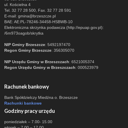
ul. Kościelna 4
Tel. 32 77 28 500, Fax. 32 77 28 591
E-mail:
gmina@brzeszcze.pl
BAE: AE:PL-78246-34458-HSBWB-10
Elektroniczna skrzynka podawcza (http://epuap.gov.pl):
/6m973oagob/skrytka
NIP Gminy Brzeszcze
: 5492197470
Regon Gminy Brzeszcze
: 356305070
NIP Urzędu Gminy w Brzeszczach
: 6521005374
Regon Urzędu Gminy w Brzeszczach
: 000523979
Rachunek bankowy
Bank Spółdzielczy Miedźna o. Brzeszcze
Rachunki bankowe
Godziny pracy urzędu
poniedziałek – 7.00- 15.00
wtorek – 7.00 – 17.00