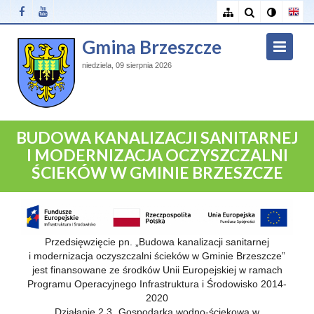
Gmina Brzeszcze
niedziela, 09 sierpnia 2026
BUDOWA KANALIZACJI SANITARNEJ
I MODERNIZACJA OCZYSZCZALNI
ŚCIEKÓW W GMINIE BRZESZCZE
Przedsięwzięcie pn. „Budowa kanalizacji sanitarnej
i modernizacja oczyszczalni ścieków w Gminie Brzeszcze”
jest finansowane ze środków Unii Europejskiej w ramach
Programu Operacyjnego Infrastruktura i Środowisko 2014-
2020
Działanie 2.3 „Gospodarka wodno-ściekowa w