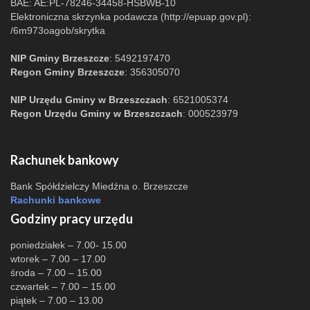
BAE: AE:PL-78246-34458-HSBWB-10
Elektroniczna skrzynka podawcza (http://epuap.gov.pl):
/6m973oagob/skrytka
NIP Gminy Brzeszcze
: 5492197470
Regon Gminy Brzeszcze
: 356305070
NIP Urzędu Gminy w Brzeszczach
: 6521005374
Regon Urzędu Gminy w Brzeszczach
: 000523979
Rachunek bankowy
Bank Spółdzielczy Miedźna o. Brzeszcze
Rachunki bankowe
Godziny pracy urzędu
poniedziałek – 7.00- 15.00
wtorek – 7.00 – 17.00
środa – 7.00 – 15.00
czwartek – 7.00 – 15.00
piątek – 7.00 – 13.00