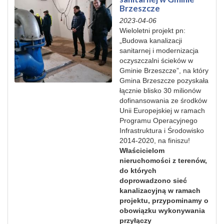
Brzeszcze
2023-04-06
Wieloletni
projekt
pn:
„Budowa
kanalizacji
sanitarnej
i modernizacja
oczyszczalni ścieków w
Gminie Brzeszcze”, na który
Gmina Brzeszcze pozyskała
łącznie blisko 30 milionów
dofinansowania
ze środków
Unii Europejskiej w ramach
Programu
Operacyjnego
Infrastruktura i Środowisko
2014-2020,
na
finiszu!
Właścicielom
nieruchomości z terenów,
do których
dopro
wadzono sieć
kanalizacyjną w ramach
projektu, przypominamy o
obowiązku wykonywania
przyłączy