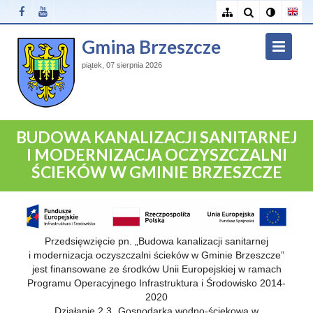
Gmina Brzeszcze
piątek, 07 sierpnia 2026
BUDOWA KANALIZACJI SANITARNEJ
I MODERNIZACJA OCZYSZCZALNI
ŚCIEKÓW W GMINIE BRZESZCZE
Przedsięwzięcie pn. „Budowa kanalizacji sanitarnej
i modernizacja oczyszczalni ścieków w Gminie Brzeszcze”
jest finansowane ze środków Unii Europejskiej w ramach
Programu Operacyjnego Infrastruktura i Środowisko 2014-
2020
Działanie 2.3 „Gospodarka wodno-ściekowa w