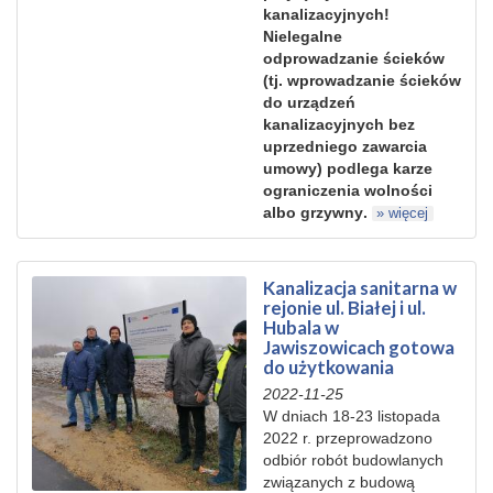
kanalizacyjnych
!
Nielegalne
odprowadzanie
ścieków
(tj.
wprowadzanie
ścieków
do urządzeń
kanalizacyjnych bez
uprzedniego zawar
cia
umowy) podlega karze
ograniczenia wolności
albo grzywny
.
» więcej
Kanalizacja sanitarna w
rejonie ul. Białej i ul.
Hubala w
Jawiszowicach gotowa
do użytkowania
2022-11-25
W dniach 18-23 listopada
2022 r. przeprowadzono
odbiór robót budowlanych
związanych z budową