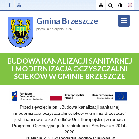
Gmina Brzeszcze
piątek, 07 sierpnia 2026
BUDOWA KANALIZACJI SANITARNEJ
I MODERNIZACJA OCZYSZCZALNI
ŚCIEKÓW W GMINIE BRZESZCZE
Przedsięwzięcie pn. „Budowa kanalizacji sanitarnej
i modernizacja oczyszczalni ścieków w Gminie Brzeszcze”
jest finansowane ze środków Unii Europejskiej w ramach
Programu Operacyjnego Infrastruktura i Środowisko 2014-
2020
Działanie 2.3 „Gospodarka wodno-ściekowa w