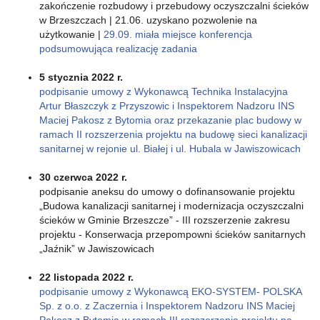
zakończenie rozbudowy i przebudowy oczyszczalni ścieków
w Brzeszczach | 21.06. uzyskano pozwolenie na
użytkowanie |
29.09. miała miejsce konferencja
podsumowująca realizację zadania
5 stycznia 2022 r.
podpisanie umowy z Wykonawcą Technika Instalacyjna
Artur Błaszczyk z Przyszowic i Inspektorem Nadzoru INS
Maciej Pakosz z Bytomia oraz przekazanie plac budowy w
ramach II rozszerzenia projektu na budowę sieci kanalizacji
sanitarnej w rejonie ul. Białej i ul. Hubala w Jawiszowicach
30 czerwca 2022 r.
podpisanie aneksu do umowy o dofinansowanie projektu
„Budowa kanalizacji sanitarnej i modernizacja oczyszczalni
ścieków w Gminie Brzeszcze” - III rozszerzenie zakresu
projektu - Konserwacja przepompowni ścieków sanitarnych
„Jaźnik” w Jawiszowicach
22 listopada 2022 r.
podpisanie umowy z Wykonawcą EKO-SYSTEM- POLSKA
Sp. z o.o. z Zaczernia i Inspektorem Nadzoru INS Maciej
Pakosz z Bytomia w ramach III rozszerzenia projektu na