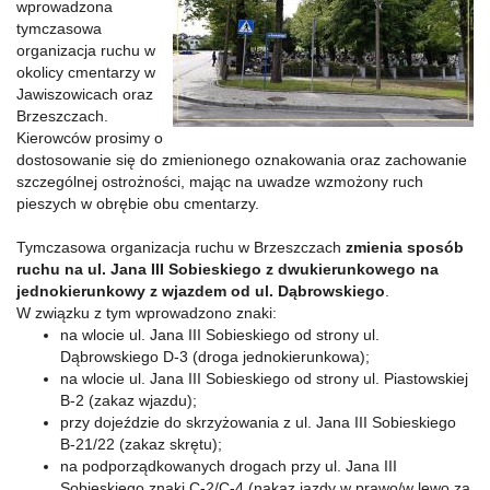
wprowadzona
tymczasowa
organizacja ruchu w
okolicy cmentarzy w
Jawiszowicach oraz
Brzeszczach.
Kierowców prosimy o
dostosowanie się do zmienionego oznakowania oraz zachowanie
szczególnej ostrożności, mając na uwadze wzmożony ruch
pieszych w obrębie obu cmentarzy.
Tymczasowa organizacja ruchu w Brzeszczach
zmienia sposób
ruchu na ul. Jana III Sobieskiego z dwukierunkowego na
jednokierunkowy z wjazdem od ul. Dąbrowskiego
.
W związku z tym wprowadzono znaki:
na wlocie ul. Jana III Sobieskiego od strony ul.
Dąbrowskiego D-3 (droga jednokierunkowa);
na wlocie ul. Jana III Sobieskiego od strony ul. Piastowskiej
B-2 (zakaz wjazdu);
przy dojeździe do skrzyżowania z ul. Jana III Sobieskiego
B-21/22 (zakaz skrętu);
na podporządkowanych drogach przy ul. Jana III
Sobieskiego znaki C-2/C-4 (nakaz jazdy w prawo/w lewo za