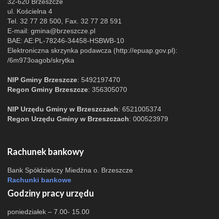
32-620 Brzeszcze
ul. Kościelna 4
Tel. 32 77 28 500, Fax. 32 77 28 591
E-mail:
gmina@brzeszcze.pl
BAE: AE:PL-78246-34458-HSBWB-10
Elektroniczna skrzynka podawcza (http://epuap.gov.pl):
/6m973oagob/skrytka
NIP Gminy Brzeszcze
: 5492197470
Regon Gminy Brzeszcze
: 356305070
NIP Urzędu Gminy w Brzeszczach
: 6521005374
Regon Urzędu Gminy w Brzeszczach
: 000523979
Rachunek bankowy
Bank Spółdzielczy Miedźna o. Brzeszcze
Rachunki bankowe
Godziny pracy urzędu
poniedziałek – 7.00- 15.00