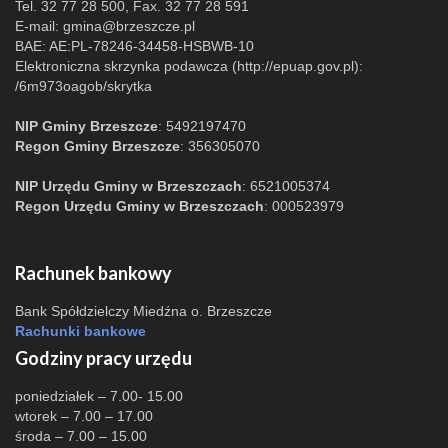
Tel. 32 77 28 500, Fax. 32 77 28 591
E-mail:
gmina@brzeszcze.pl
BAE: AE:PL-78246-34458-HSBWB-10
Elektroniczna skrzynka podawcza (http://epuap.gov.pl):
/6m973oagob/skrytka
NIP Gminy Brzeszcze
: 5492197470
Regon Gminy Brzeszcze
: 356305070
NIP Urzędu Gminy w Brzeszczach
: 6521005374
Regon Urzędu Gminy w Brzeszczach
: 000523979
Rachunek bankowy
Bank Spółdzielczy Miedźna o. Brzeszcze
Rachunki bankowe
Godziny pracy urzędu
poniedziałek – 7.00- 15.00
wtorek – 7.00 – 17.00
środa – 7.00 – 15.00