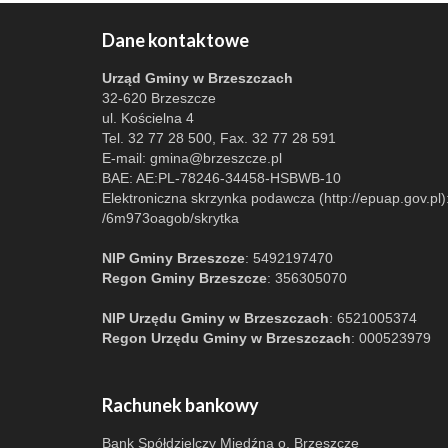
Dane kontaktowe
Urząd Gminy w Brzeszczach
32-620 Brzeszcze
ul. Kościelna 4
Tel. 32 77 28 500, Fax. 32 77 28 591
E-mail:
gmina@brzeszcze.pl
BAE: AE:PL-78246-34458-HSBWB-10
Elektroniczna skrzynka podawcza (http://epuap.gov.pl)
/6m973oagob/skrytka
NIP Gminy Brzeszcze
: 5492197470
Regon Gminy Brzeszcze
: 356305070
NIP Urzędu Gminy w Brzeszczach
: 6521005374
Regon Urzędu Gminy w Brzeszczach
: 000523979
Rachunek bankowy
Bank Spółdzielczy Miedźna o. Brzeszcze