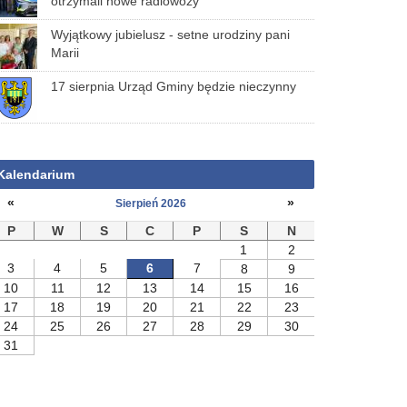
otrzymali nowe radiowozy
Wyjątkowy jubielusz - setne urodziny pani
Marii
17 sierpnia Urząd Gminy będzie nieczynny
Kalendarium
«
»
Sierpień 2026
P
W
S
C
P
S
N
1
2
3
4
5
6
7
8
9
10
11
12
13
14
15
16
17
18
19
20
21
22
23
24
25
26
27
28
29
30
31