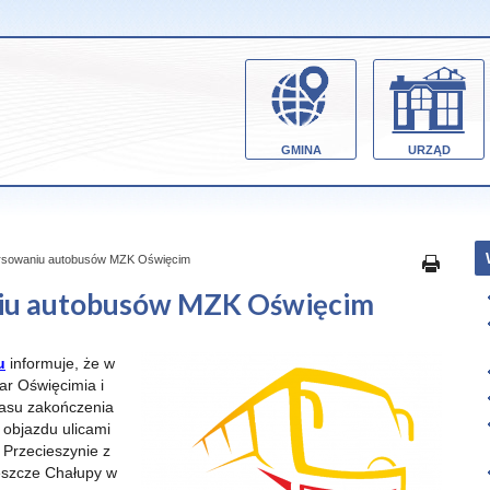
GMINA
URZĄD
rsowaniu autobusów MZK Oświęcim
iu autobusów MZK Oświęcim
u
informuje, że w
ar Oświęcimia i
zasu zakończenia
ą objazdu ulicami
 Przecieszynie z
eszcze Chałupy w