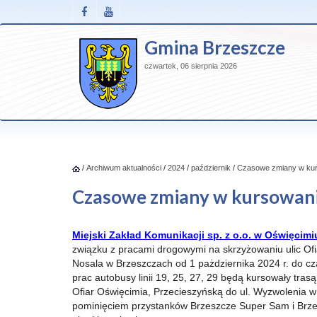
Gmina Brzeszcze
czwartek, 06 sierpnia 2026
/
Archiwum aktualności
/
2024
/
październik
/
Czasowe zmiany w ku
Czasowe zmiany w kursowan
Miejski Zakład Komunikacji sp. z o.o. w Oświęcimi
związku z pracami drogowymi na skrzyżowaniu ulic Ofi
Nosala w Brzeszczach od 1 pażdziernika 2024 r. do c
prac autobusy linii 19, 25, 27, 29 będą kursowały tras
Ofiar Oświęcimia, Przecieszyńską do ul. Wyzwolenia w
pominięciem przystanków Brzeszcze Super Sam i Brz