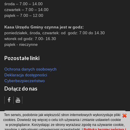
środa – 7.00 – 14.00
czwartek – 7.00 – 14.00
piątek – 7.00 – 12.00
Kasa Urzędu Gminy czynna jest w godz:
poniedziałek, środa, czwartek: od godz: 7.00 do 14.30
wtorek od godz: 7.00- 16.30
piątek - nieczynne
Pozostałe linki
Ochrona danych osobowych
Deklaracja dostępności
Cyberbezpieczeństwo
Dołącz do nas
Odsłon: 3152 | |
Polityka bezpieczeństwa i polityka cookies
|
Redakcja
|
2007
Ten serwis, podobnie jak większość stron internetowych wykorzystuje pliki
- 2026 © Gmina Brzeszcze
cookies. Dowiedz się więcej o celu ich używania i zmianie ustawień cookie
projekt: Wdesk
w przeglądarce. Korzystając ze strony wyrażasz zgodę na używanie cookie,
zgodnie z aktualnymi ustawieniami przeglądarki. |
Polityka bezpieczeństwa i