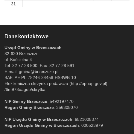
31
Dane kontaktowe
Urząd Gminy w Brzeszczach
32-620 Brzeszcze
ul. Kościelna 4
Tel. 32 77 28 500, Fax. 32 77 28 591
E-mail:
gmina@brzeszcze.pl
BAE: AE:PL-78246-34458-HSBWB-10
Elektroniczna skrzynka podawcza (http://epuap.gov.pl):
/6m973oagob/skrytka
NIP Gminy Brzeszcze
: 5492197470
Regon Gminy Brzeszcze
: 356305070
NIP Urzędu Gminy w Brzeszczach
: 6521005374
Regon Urzędu Gminy w Brzeszczach
: 000523979