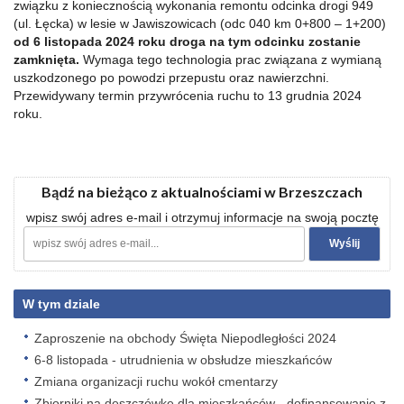
związku z koniecznością wykonania remontu odcinka drogi 949
(ul. Łęcka) w lesie w Jawiszowicach (odc 040 km 0+800 – 1+200)
od 6 listopada 2024 roku droga na tym odcinku zostanie
zamknięta.
Wymaga tego technologia prac związana z wymianą
uszkodzonego po powodzi przepustu oraz nawierzchni.
Przewidywany termin przywrócenia ruchu to 13 grudnia 2024
roku.
Bądź na bieżąco z aktualnościami w Brzeszczach
wpisz swój adres e-mail i otrzymuj informacje na swoją pocztę
W tym dziale
Zaproszenie na obchody Święta Niepodległości 2024
6-8 listopada - utrudnienia w obsłudze mieszkańców
Zmiana organizacji ruchu wokół cmentarzy
Zbiorniki na deszczówkę dla mieszkańców - dofinansowanie z