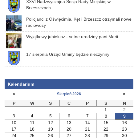
XXVI Nadzwyczajna Sesja Rady Miejskiej w
Brzeszczach
Policjanci z Oświęcimia, Kęt i Brzeszcz otrzymali nowe
radiowozy
Wyjątkowy jubielusz - setne urodziny pani Marii
17 sierpnia Urząd Gminy będzie nieczynny
Kalendarium
«
»
Sierpień 2026
P
W
S
C
P
S
N
1
2
3
4
5
6
7
8
9
10
11
12
13
14
15
16
17
18
19
20
21
22
23
24
25
26
27
28
29
30