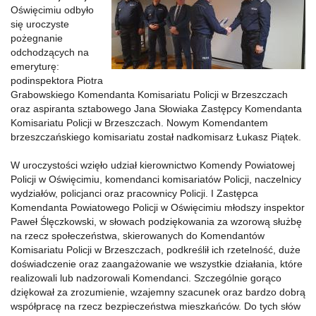
Oświęcimiu odbyło
się uroczyste
pożegnanie
odchodzących na
emeryturę:
podinspektora Piotra
Grabowskiego Komendanta Komisariatu Policji w Brzeszczach
oraz aspiranta sztabowego Jana Słowiaka Zastępcy Komendanta
Komisariatu Policji w Brzeszczach. Nowym Komendantem
brzeszczańskiego komisariatu został nadkomisarz Łukasz Piątek.
W uroczystości wzięło udział kierownictwo Komendy Powiatowej
Policji w Oświęcimiu, komendanci komisariatów Policji, naczelnicy
wydziałów, policjanci oraz pracownicy Policji. I Zastępca
Komendanta Powiatowego Policji w Oświęcimiu młodszy inspektor
Paweł Ślęczkowski, w słowach podziękowania za wzorową służbę
na rzecz społeczeństwa, skierowanych do Komendantów
Komisariatu Policji w Brzeszczach, podkreślił ich rzetelność, duże
doświadczenie oraz zaangażowanie we wszystkie działania, które
realizowali lub nadzorowali Komendanci. Szczególnie gorąco
dziękował za zrozumienie, wzajemny szacunek oraz bardzo dobrą
współpracę na rzecz bezpieczeństwa mieszkańców. Do tych słów