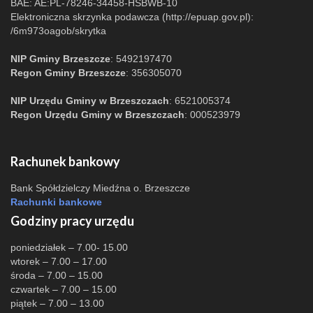
BAE: AE:PL-78246-34458-HSBWB-10
Elektroniczna skrzynka podawcza (http://epuap.gov.pl):
/6m973oagob/skrytka
NIP Gminy Brzeszcze
: 5492197470
Regon Gminy Brzeszcze
: 356305070
NIP Urzędu Gminy w Brzeszczach
: 6521005374
Regon Urzędu Gminy w Brzeszczach
: 000523979
Rachunek bankowy
Bank Spółdzielczy Miedźna o. Brzeszcze
Rachunki bankowe
Godziny pracy urzędu
poniedziałek – 7.00- 15.00
wtorek – 7.00 – 17.00
środa – 7.00 – 15.00
czwartek – 7.00 – 15.00
piątek – 7.00 – 13.00