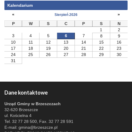
Kalendarium
«
»
Sierpień 2026
P
W
S
C
P
S
N
1
2
3
4
5
6
7
8
9
10
11
12
13
14
15
16
17
18
19
20
21
22
23
24
25
26
27
28
29
30
31
Dane kontaktowe
Urząd Gminy w Brzeszczach
32-620 Brzeszcze
ul. Kościelna 4
Tel. 32 77 28 500, Fax. 32 77 28 591
E-mail:
gmina@brzeszcze.pl