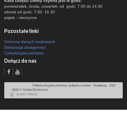
Kasa Urzędu Gminy czynna jest w godz:
poniedziałek, środa, czwartek: od godz: 7.00 do 14.30
wtorek od godz: 7.00- 16.30
piątek - nieczynne
Pozostałe linki
Ochrona danych osobowych
Deklaracja dostępności
Cyberbezpieczeństwo
Dołącz do nas
Odsłon: 3304 | |
Polityka bezpieczeństwa i polityka cookies
|
Redakcja
|
2007
- 2026 © Gmina Brzeszcze
projekt: Wdesk