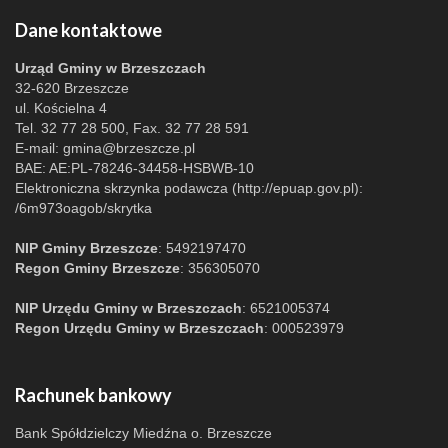
Dane kontaktowe
Urząd Gminy w Brzeszczach
32-620 Brzeszcze
ul. Kościelna 4
Tel. 32 77 28 500, Fax. 32 77 28 591
E-mail:
gmina@brzeszcze.pl
BAE: AE:PL-78246-34458-HSBWB-10
Elektroniczna skrzynka podawcza (http://epuap.gov.pl):
/6m973oagob/skrytka
NIP Gminy Brzeszcze
: 5492197470
Regon Gminy Brzeszcze
: 356305070
NIP Urzędu Gminy w Brzeszczach
: 6521005374
Regon Urzędu Gminy w Brzeszczach
: 000523979
Rachunek bankowy
Bank Spółdzielczy Miedźna o. Brzeszcze