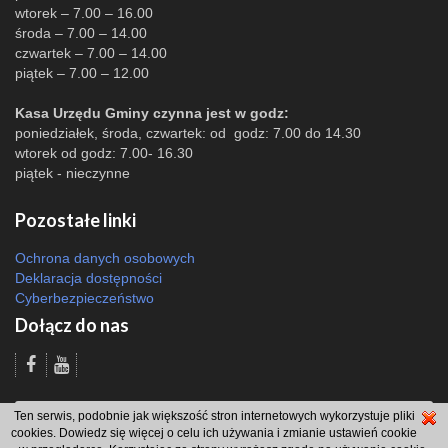
wtorek – 7.00 – 16.00
środa – 7.00 – 14.00
czwartek – 7.00 – 14.00
piątek – 7.00 – 12.00
Kasa Urzędu Gminy czynna jest w godz:
poniedziałek, środa, czwartek: od godz: 7.00 do 14.30
wtorek od godz: 7.00- 16.30
piątek - nieczynne
Pozostałe linki
Ochrona danych osobowych
Deklaracja dostępności
Cyberbezpieczeństwo
Dołącz do nas
Odsłon: 2498 | |
Polityka bezpieczeństwa i polityka cookies
|
Redakcja
|
2007
Ten serwis, podobnie jak większość stron internetowych wykorzystuje pliki
- 2026 © Gmina Brzeszcze
cookies. Dowiedz się więcej o celu ich używania i zmianie ustawień cookie
projekt: Wdesk