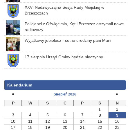
XXVI Nadzwyczajna Sesja Rady Miejskiej w
Brzeszczach
Policjanci z Oświęcimia, Kęt i Brzeszcz otrzymali nowe
radiowozy
Wyjątkowy jubielusz - setne urodziny pani Marii
17 sierpnia Urząd Gminy będzie nieczynny
Kalendarium
«
»
Sierpień 2026
P
W
S
C
P
S
N
1
2
3
4
5
6
7
8
9
10
11
12
13
14
15
16
17
18
19
20
21
22
23