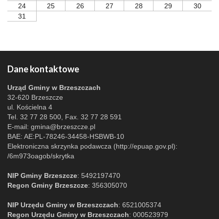
24
25
26
27
28
29
30
31
Dane kontaktowe
Urząd Gminy w Brzeszczach
32-620 Brzeszcze
ul. Kościelna 4
Tel. 32 77 28 500, Fax. 32 77 28 591
E-mail:
gmina@brzeszcze.pl
BAE: AE:PL-78246-34458-HSBWB-10
Elektroniczna skrzynka podawcza (http://epuap.gov.pl):
/6m973oagob/skrytka
NIP Gminy Brzeszcze
: 5492197470
Regon Gminy Brzeszcze
: 356305070
NIP Urzędu Gminy w Brzeszczach
: 6521005374
Regon Urzędu Gminy w Brzeszczach
: 000523979