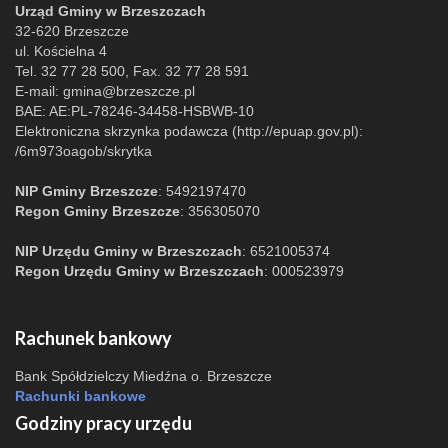
Urząd Gminy w Brzeszczach
32-620 Brzeszcze
ul. Kościelna 4
Tel. 32 77 28 500, Fax. 32 77 28 591
E-mail:
gmina@brzeszcze.pl
BAE: AE:PL-78246-34458-HSBWB-10
Elektroniczna skrzynka podawcza (http://epuap.gov.pl):
/6m973oagob/skrytka
NIP Gminy Brzeszcze
: 5492197470
Regon Gminy Brzeszcze
: 356305070
NIP Urzędu Gminy w Brzeszczach
: 6521005374
Regon Urzędu Gminy w Brzeszczach
: 000523979
Rachunek bankowy
Bank Spółdzielczy Miedźna o. Brzeszcze
Rachunki bankowe
Godziny pracy urzędu