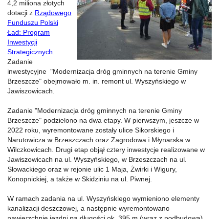
4,2 miliona złotych
dotacji z
Rządowego
Funduszu Polski
Ład: Program
Inwestycji
Strategicznych
.
Zadanie
inwestycyjne "Modernizacja dróg gminnych na terenie Gminy
Brzeszcze" obejmowało m. in. remont ul. Wyszyńskiego w
Jawiszowicach.
Zadanie "Modernizacja dróg gminnych na terenie Gminy
Brzeszcze" podzielono na dwa etapy. W pierwszym, jeszcze w
2022 roku, wyremontowane zostały ulice Sikorskiego i
Narutowicza w Brzeszczach oraz Zagrodowa i Młynarska w
Wilczkowicach. Drugi etap objął cztery inwestycje realizowane w
Jawiszowicach na ul. Wyszyńskiego, w Brzeszczach na ul.
Słowackiego oraz w rejonie ulic 1 Maja, Żwirki i Wigury,
Konopnickiej, a także w Skidziniu na ul. Piwnej.
W ramach zadania na ul. Wyszyńskiego wymieniono elementy
kanalizacji deszczowej, a następnie wyremontowano
nawierzchnię jezdni na długości ok. 395 m (wraz z podbudową).