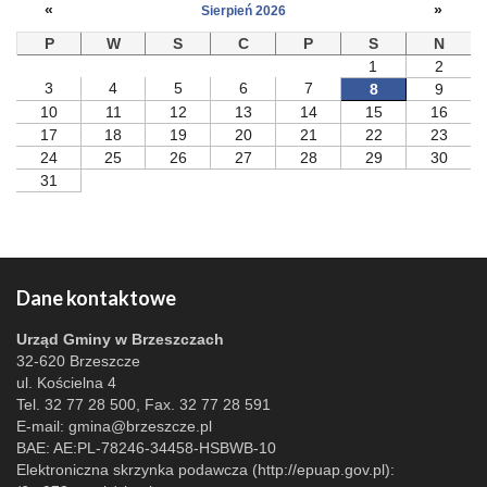
«
»
Sierpień 2026
P
W
S
C
P
S
N
1
2
3
4
5
6
7
8
9
10
11
12
13
14
15
16
17
18
19
20
21
22
23
24
25
26
27
28
29
30
31
Dane kontaktowe
Urząd Gminy w Brzeszczach
32-620 Brzeszcze
ul. Kościelna 4
Tel. 32 77 28 500, Fax. 32 77 28 591
E-mail:
gmina@brzeszcze.pl
BAE: AE:PL-78246-34458-HSBWB-10
Elektroniczna skrzynka podawcza (http://epuap.gov.pl):