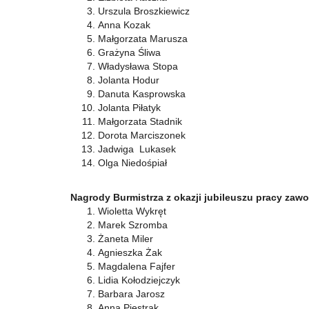
Urszula Broszkiewicz
Anna Kozak
Małgorzata Marusza
Grażyna Śliwa
Władysława Stopa
Jolanta Hodur
Danuta Kasprowska
Jolanta Piłatyk
Małgorzata Stadnik
Dorota Marciszonek
Jadwiga Lukasek
Olga Niedośpiał
Nagrody Burmistrza z okazji jubileuszu pracy zawo
Wioletta Wykręt
Marek Szromba
Żaneta Miler
Agnieszka Żak
Magdalena Fajfer
Lidia Kołodziejczyk
Barbara Jarosz
Anna Piestrak