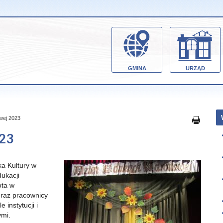
GMINA
URZĄD
wej 2023
023
a Kultury w
dukacji
ota w
 oraz pracownicy
 instytucji i
ymi.