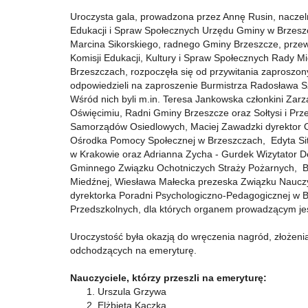
Uroczysta gala, prowadzona przez Annę Rusin, naczel
Edukacji i Spraw Społecznych Urzędu Gminy w Brzesz
Marcina Sikorskiego, radnego Gminy Brzeszcze, prze
Komisji Edukacji, Kultury i Spraw Społecznych Rady Mi
Brzeszczach, rozpoczęła się od przywitania zaproszony
odpowiedzieli na zaproszenie Burmistrza Radosława S
Wśród nich byli m.in. Teresa Jankowska członkini Zar
Oświęcimiu, Radni Gminy Brzeszcze oraz Sołtysi i Pr
Samorządów Osiedlowych, Maciej Zawadzki dyrektor Oś
Ośrodka Pomocy Społecznej w Brzeszczach, Edyta Sit
w Krakowie oraz Adrianna Zycha - Gurdek Wizytator 
Gminnego Związku Ochotniczych Straży Pożarnych, Ba
Miedźnej, Wiesława Małecka prezeska Związku Nauczyc
dyrektorka Poradni Psychologiczno-Pedagogicznej w B
Przedszkolnych, dla których organem prowadzącym je
Uroczystość była okazją do wręczenia nagród, złożen
odchodzących na emeryturę.
Nauczyciele, którzy przeszli na emeryturę:
Urszula Grzywa
Elżbieta Kaczka