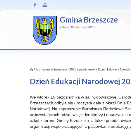
Gmina Brzeszcze
sobota, 08 sierpnia 2026
/
Archiwum aktualności
/
2023
/
październik
/
Dzień Edukacji Narodo
Dzień Edukacji Narodowej 2
We wtorek 10 października w sali widowiskowej Ośrodk
Brzeszczach odbyła się uroczysta gala z okazji Dnia E
Narodowej. Na zaproszenie Burmistrza Radosława Sz
uroczystościach udział wzięli dyrektorzy i nauczyciele
szkół z terenu Gminy Brzeszcze, a także przedstawiciele
organizacji współpracujących z placówkami edukacyjn