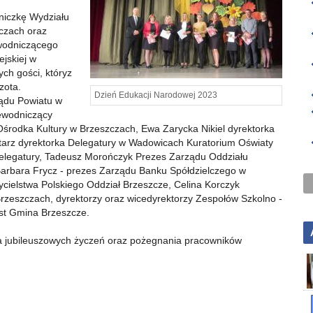
niczkę Wydziału
czach oraz
wodniczącego
ejskiej w
ch gości, któryz
zota.
Dzień Edukacji Narodowej 2023
ządu Powiatu w
zewodniczący
rodka Kultury w Brzeszczach, Ewa Zarycka Nikiel dyrektorka
arz dyrektorka Delegatury w Wadowicach Kuratorium Oświaty
Delegatury, Tadeusz Morończyk Prezes Zarządu Oddziału
rbara Frycz - prezes Zarządu Banku Spółdzielczego w
ielstwa Polskiego Oddział Brzeszcze, Celina Korczyk
rzeszczach, dyrektorzy oraz wicedyrektorzy Zespołów Szkolno -
st Gmina Brzeszcze.
ia jubileuszowych życzeń oraz pożegnania pracowników