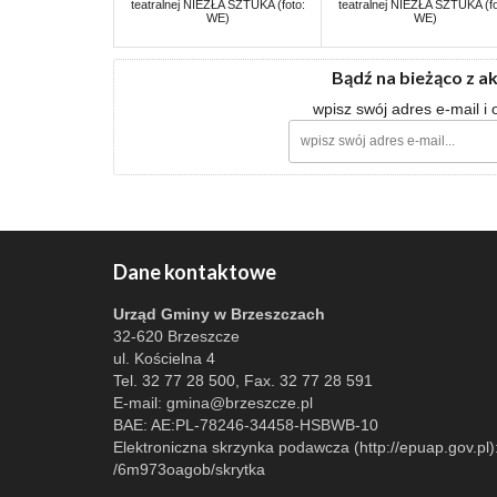
teatralnej NIEZŁA SZTUKA (foto:
teatralnej NIEZŁA SZTUKA (fo
WE)
WE)
Bądź na bieżąco z a
wpisz swój adres e-mail i
Dane kontaktowe
Urząd Gminy w Brzeszczach
32-620 Brzeszcze
ul. Kościelna 4
Tel. 32 77 28 500, Fax. 32 77 28 591
E-mail:
gmina@brzeszcze.pl
BAE: AE:PL-78246-34458-HSBWB-10
Elektroniczna skrzynka podawcza (http://epuap.gov.pl)
/6m973oagob/skrytka