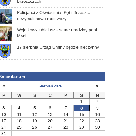
Brzeszczach
Policjanci z Oświęcimia, Kęt i Brzeszcz
otrzymali nowe radiowozy
Wyjątkowy jubielusz - setne urodziny pani
Marii
17 sierpnia Urząd Gminy będzie nieczynny
Kalendarium
«
»
Sierpień 2026
P
W
S
C
P
S
N
1
2
3
4
5
6
7
8
9
10
11
12
13
14
15
16
17
18
19
20
21
22
23
24
25
26
27
28
29
30
31