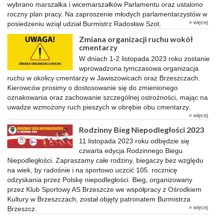
wybrano marszałka i wicemarszałków Parlamentu oraz ustalono
roczny plan pracy. Na zaproszenie młodych parlamentarzystów w
» więcej
posiedzeniu wziął udział Burmistrz Radosław Szot.
Zmiana organizacji ruchu wokół
cmentarzy
W dniach 1-2 listopada 2023 roku zostanie
wprowadzona tymczasowa organizacja
ruchu w okolicy cmentarzy w Jawiszowicach oraz Brzeszczach.
Kierowców prosimy o dostosowanie się do zmienionego
oznakowania oraz zachowanie szczególnej ostrożności, mając na
uwadze wzmożony ruch pieszych w obrębie obu cmentarzy.
» więcej
Rodzinny Bieg Niepodległości 2023
11 listopada 2023 roku odbędzie się
czwarta edycja Rodzinnego Biegu
Niepodległości. Zapraszamy całe rodziny, biegaczy bez względu
na wiek, by radośnie i na sportowo uczcić 105. rocznicę
odzyskania przez Polskę niepodległości. Bieg, organizowany
przez Klub Sportowy AS Brzeszcze we współpracy z Ośrodkiem
Kultury w Brzeszczach, został objęty patronatem Burmistrza
» więcej
Brzeszcz.