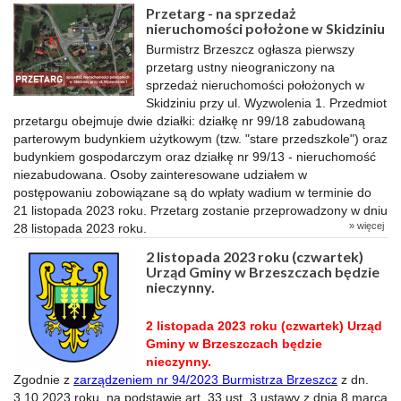
Przetarg - na sprzedaż
nieruchomości położone w Skidziniu
Burmistrz Brzeszcz ogłasza pierwszy
przetarg ustny nieograniczony na
sprzedaż nieruchomości położonych w
Skidziniu przy ul. Wyzwolenia 1. Przedmiot
przetargu obejmuje dwie działki: działkę nr 99/18 zabudowaną
parterowym budynkiem użytkowym (tzw. "stare przedszkole") oraz
budynkiem gospodarczym oraz działkę nr 99/13 - nieruchomość
niezabudowana. Osoby zainteresowane udziałem w
postępowaniu zobowiązane są do wpłaty wadium w terminie do
21 listopada 2023 roku. Przetarg zostanie przeprowadzony w dniu
» więcej
28 listopada 2023 roku.
2 listopada 2023 roku (czwartek)
Urząd Gminy w Brzeszczach będzie
nieczynny.
2 listopada 2023 roku (czwartek) Urząd
Gminy w Brzeszczach będzie
nieczynny.
Zgodnie z
zarządzeniem nr 94/2023 Burmistrza Brzeszcz
z dn.
3.10.2023 roku, na podstawie art. 33 ust. 3 ustawy z dnia 8 marca