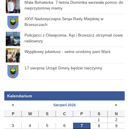
Mała Bohaterka. 7-letnia Dominika wezwała pomoc do
nieprzytomnej mamy
XXVI Nadzwyczajna Sesja Rady Miejskiej w
Brzeszczach
Policjanci z Oświęcimia, Kęt i Brzeszcz otrzymali nowe
radiowozy
Wyjątkowy jubielusz - setne urodziny pani Marii
17 sierpnia Urząd Gminy będzie nieczynny
Kalendarium
«
»
Sierpień 2026
P
W
S
C
P
S
N
1
2
3
4
5
6
7
8
9