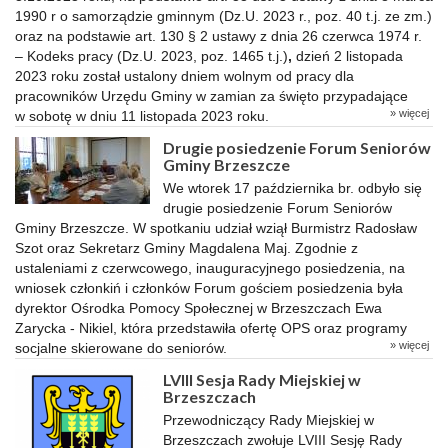
1990 r o samorządzie gminnym (Dz.U. 2023 r., poz. 40 t.j. ze zm.)
oraz na podstawie art. 130 § 2 ustawy z dnia 26 czerwca 1974 r.
– Kodeks pracy (Dz.U. 2023, poz. 1465 t.j.)
,
dzień 2 listopada
2023 roku został ustalony dniem wolnym od pracy dla
pracowników Urzędu Gminy w zamian za święto przypadające
» więcej
w sobotę w dniu 11 listopada 2023 roku.
Drugie posiedzenie Forum Seniorów
Gminy Brzeszcze
We wtorek 17 października br. odbyło się
drugie posiedzenie Forum Seniorów
Gminy Brzeszcze. W spotkaniu udział wziął Burmistrz Radosław
Szot oraz Sekretarz Gminy Magdalena Maj. Zgodnie z
ustaleniami z czerwcowego, inauguracyjnego posiedzenia, na
wniosek członkiń i członków Forum gościem posiedzenia była
dyrektor Ośrodka Pomocy Społecznej w Brzeszczach Ewa
Zarycka - Nikiel, która przedstawiła ofertę OPS oraz programy
» więcej
socjalne skierowane do seniorów.
LVIII Sesja Rady Miejskiej w
Brzeszczach
Przewodniczący Rady Miejskiej w
Brzeszczach zwołuje LVIII Sesję Rady