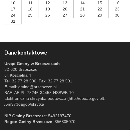
10
11
12
13
14
15
16
17
18
19
20
21
22
23
24
25
26
27
28
29
30
31
Dane kontaktowe
Urząd Gminy w Brzeszczach
32-620 Brzeszcze
ul. Kościelna 4
Tel. 32 77 28 500, Fax. 32 77 28 591
E-mail:
gmina@brzeszcze.pl
BAE: AE:PL-78246-34458-HSBWB-10
Elektroniczna skrzynka podawcza (http://epuap.gov.pl):
/6m973oagob/skrytka
NIP Gminy Brzeszcze
: 5492197470
Regon Gminy Brzeszcze
: 356305070