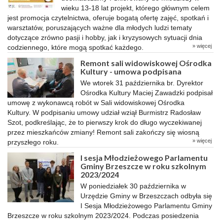
wieku 13-18 lat projekt, którego głównym celem
jest promocja czytelnictwa, oferuje bogatą ofertę zajęć, spotkań i
warsztatów, poruszających ważne dla młodych ludzi tematy
dotyczące zrówno pasji i hobby, jak i kryzysowych sytuacji dnia
» więcej
codziennego, które mogą spotkać każdego.
Remont sali widowiskowej Ośrodka
Kultury - umowa podpisana
We wtorek 31 października br. Dyrektor
Ośrodka Kultury Maciej Zawadzki podpisał
umowę z wykonawcą robót w Sali widowiskowej Ośrodka
Kultury. W podpisaniu umowy udział wziął Burmistrz Radosław
Szot, podkreślając, że to pierwszy krok do długo wyczekiwanej
przez mieszkańców zmiany! Remont sali zakończy się wiosną
» więcej
przyszłego roku.
I sesja Młodzieżowego Parlamentu
Gminy Brzeszcze w roku szkolnym
2023/2024
W poniedziałek 30 października w
Urzędzie Gminy w Brzeszczach odbyła się
I Sesja Młodzieżowego Parlamentu Gminy
Brzeszcze w roku szkolnym 2023/2024. Podczas posiedzenia