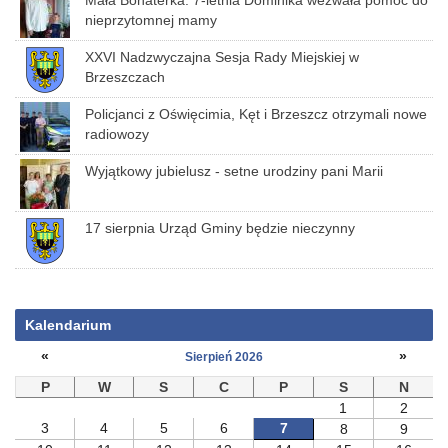
Mała Bohaterka. 7-letnia Dominika wezwała pomoc do
nieprzytomnej mamy
XXVI Nadzwyczajna Sesja Rady Miejskiej w
Brzeszczach
Policjanci z Oświęcimia, Kęt i Brzeszcz otrzymali nowe
radiowozy
Wyjątkowy jubielusz - setne urodziny pani Marii
17 sierpnia Urząd Gminy będzie nieczynny
Kalendarium
«
»
Sierpień 2026
P
W
S
C
P
S
N
1
2
3
4
5
6
7
8
9