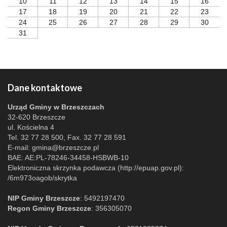
10
11
12
13
14
15
16
17
18
19
20
21
22
23
24
25
26
27
28
29
30
31
Dane kontaktowe
Urząd Gminy w Brzeszczach
32-620 Brzeszcze
ul. Kościelna 4
Tel. 32 77 28 500, Fax. 32 77 28 591
E-mail:
gmina@brzeszcze.pl
BAE: AE:PL-78246-34458-HSBWB-10
Elektroniczna skrzynka podawcza (http://epuap.gov.pl):
/6m973oagob/skrytka
NIP Gminy Brzeszcze
: 5492197470
Regon Gminy Brzeszcze
: 356305070