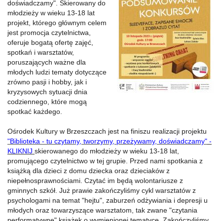
doświadczamy". Skierowany do
młodzieży w wieku 13-18 lat
projekt, którego głównym celem
jest promocja czytelnictwa,
oferuje bogatą ofertę zajęć,
spotkań i warsztatów,
poruszających ważne dla
młodych ludzi tematy dotyczące
zrówno pasji i hobby, jak i
kryzysowych sytuacji dnia
codziennego, które mogą
spotkać każdego.
Ośrodek Kultury w Brzeszczach jest na finiszu realizacji projektu
"Biblioteka - tu czytamy, tworzymy, przeżywamy, doświadczamy"
-
KLIKNIJ
skierowanego do młodzieży w wieku 13-18 lat,
promującego czytelnictwo w tej grupie. Przed nami spotkania z
książką dla dzieci z domu dziecka oraz dzieciaków z
niepełnosprawnościami. Czytać im będą wolontariusze z
gminnych szkół. Już prawie zakończyliśmy cykl warsztatów z
psychologami na temat "hejtu", zaburzeń odżywiania i depresji u
młodych oraz towarzyszące warsztatom, tak zwane "czytania
performatywne" książek o wymienionej tematyce. Zakończyliśmy