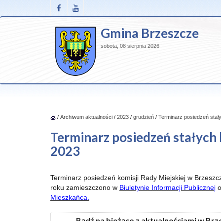
Gmina Brzeszcze
sobota, 08 sierpnia 2026
/
Archiwum aktualności
/
2023
/
grudzień
/
Terminarz posiedzeń stały
Terminarz posiedzeń stałych 
2023
Terminarz posiedzeń komisji Rady Miejskiej w Brzesz
roku zamieszczono w
Biuletynie Informacji Publiczne
j
o
Mieszkańca
.
Bądź na bieżąco z aktualnościami w Br