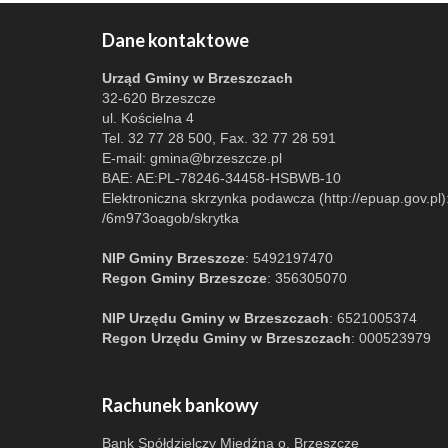
Dane kontaktowe
Urząd Gminy w Brzeszczach
32-620 Brzeszcze
ul. Kościelna 4
Tel. 32 77 28 500, Fax. 32 77 28 591
E-mail:
gmina@brzeszcze.pl
BAE: AE:PL-78246-34458-HSBWB-10
Elektroniczna skrzynka podawcza (http://epuap.gov.pl)
/6m973oagob/skrytka
NIP Gminy Brzeszcze
: 5492197470
Regon Gminy Brzeszcze
: 356305070
NIP Urzędu Gminy w Brzeszczach
: 6521005374
Regon Urzędu Gminy w Brzeszczach
: 000523979
Rachunek bankowy
Bank Spółdzielczy Miedźna o. Brzeszcze