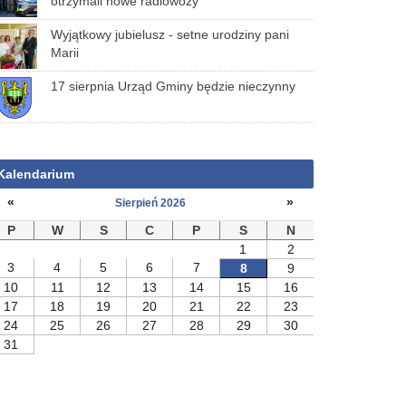
otrzymali nowe radiowozy
Wyjątkowy jubielusz - setne urodziny pani
Marii
17 sierpnia Urząd Gminy będzie nieczynny
Kalendarium
«
»
Sierpień 2026
P
W
S
C
P
S
N
1
2
3
4
5
6
7
8
9
10
11
12
13
14
15
16
17
18
19
20
21
22
23
24
25
26
27
28
29
30
31