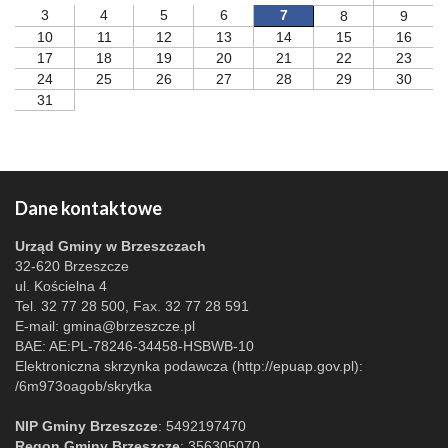
3
4
5
6
7
8
9
10
11
12
13
14
15
16
17
18
19
20
21
22
23
24
25
26
27
28
29
30
31
Dane kontaktowe
Urząd Gminy w Brzeszczach
32-620 Brzeszcze
ul. Kościelna 4
Tel. 32 77 28 500, Fax. 32 77 28 591
E-mail:
gmina@brzeszcze.pl
BAE: AE:PL-78246-34458-HSBWB-10
Elektroniczna skrzynka podawcza (http://epuap.gov.pl):
/6m973oagob/skrytka
NIP Gminy Brzeszcze
: 5492197470
Regon Gminy Brzeszcze
: 356305070