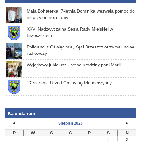
Mała Bohaterka. 7-letnia Dominika wezwała pomoc do
nieprzytomnej mamy
XXVI Nadzwyczajna Sesja Rady Miejskiej w
Brzeszczach
Policjanci z Oświęcimia, Kęt i Brzeszcz otrzymali nowe
radiowozy
Wyjątkowy jubielusz - setne urodziny pani Marii
17 sierpnia Urząd Gminy będzie nieczynny
Kalendarium
«
»
Sierpień 2026
P
W
S
C
P
S
N
1
2