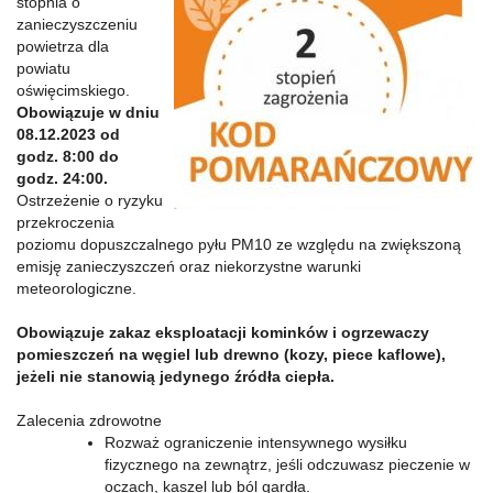
stopnia o
zanieczyszczeniu
powietrza dla
powiatu
oświęcimskiego.
Obowiązuje w dniu
08.12.2023 od
godz. 8:00 do
godz. 24:00.
Ostrzeżenie o ryzyku
przekroczenia
poziomu dopuszczalnego pyłu PM10 ze względu na zwiększoną
emisję zanieczyszczeń oraz niekorzystne warunki
meteorologiczne.
Obowiązuje zakaz eksploatacji kominków i ogrzewaczy
pomieszczeń na węgiel lub drewno (kozy, piece kaflowe),
jeżeli nie stanowią jedynego źródła ciepła.
Zalecenia zdrowotne
Rozważ ograniczenie intensywnego wysiłku
fizycznego na zewnątrz, jeśli odczuwasz pieczenie w
oczach, kaszel lub ból gardła.