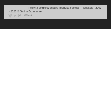
Odsłon: 2140 | |
Polityka bezpieczeństwa i polityka cookies
|
Redakcja
|
2007
- 2026 © Gmina Brzeszcze
projekt: Wdesk