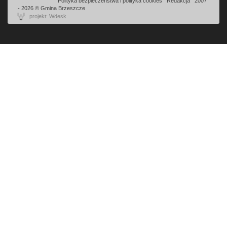
Odsłon: 2113 | |
Polityka bezpieczeństwa i polityka cookies
|
Redakcja
|
2007
- 2026 © Gmina Brzeszcze
projekt: Wdesk