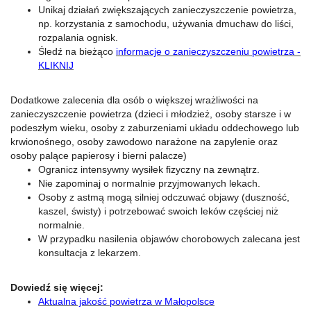
Unikaj działań zwiększających zanieczyszczenie powietrza,
np. korzystania z samochodu, używania dmuchaw do liści,
rozpalania ognisk.
Śledź na bieżąco
informacje o zanieczyszczeniu powietrza -
KLIKNIJ
Dodatkowe zalecenia dla osób o większej wrażliwości na
zanieczyszczenie powietrza (dzieci i młodzież, osoby starsze i w
podeszłym wieku, osoby z zaburzeniami układu oddechowego lub
krwionośnego, osoby zawodowo narażone na zapylenie oraz
osoby palące papierosy i bierni palacze)
Ogranicz intensywny wysiłek fizyczny na zewnątrz.
Nie zapominaj o normalnie przyjmowanych lekach.
Osoby z astmą mogą silniej odczuwać objawy (duszność,
kaszel, świsty) i potrzebować swoich leków częściej niż
normalnie.
W przypadku nasilenia objawów chorobowych zalecana jest
konsultacja z lekarzem.
Dowiedź się więcej:
Aktualna jakość powietrza w Małopolsce