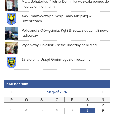
Mała Bohaterka. 7-letnia Dominika wezwała pomoc do
nieprzytomnej mamy
XXVI Nadzwyczajna Sesja Rady Miejskiej w
Brzeszczach
Policjanci z Oświęcimia, Kęt i Brzeszcz otrzymali nowe
radiowozy
Wyjątkowy jubielusz - setne urodziny pani Marii
17 sierpnia Urząd Gminy będzie nieczynny
Kalendarium
«
»
Sierpień 2026
P
W
S
C
P
S
N
1
2
3
4
5
6
7
8
9