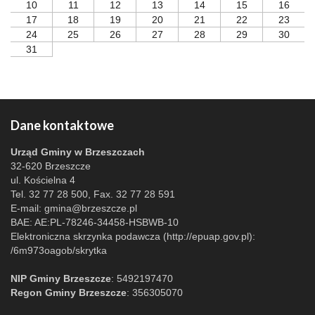
10
11
12
13
14
15
16
17
18
19
20
21
22
23
24
25
26
27
28
29
30
31
Dane kontaktowe
Urząd Gminy w Brzeszczach
32-620 Brzeszcze
ul. Kościelna 4
Tel. 32 77 28 500, Fax. 32 77 28 591
E-mail:
gmina@brzeszcze.pl
BAE: AE:PL-78246-34458-HSBWB-10
Elektroniczna skrzynka podawcza (http://epuap.gov.pl):
/6m973oagob/skrytka
NIP Gminy Brzeszcze
: 5492197470
Regon Gminy Brzeszcze
: 356305070