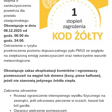
stopnia o
zanieczyszczeniu
powietrza dla
powiatu
oświęcimskiego.
Obowiązuje w dniu
08.12.2023 od
godz. 06:00 do
godz. 24:00.
Ostrzeżenie o ryzyku
przekroczenia poziomu dopuszczalnego pyłu PM10 ze względu
na zwiększoną emisję zanieczyszczeń oraz niekorzystne warunki
meteorologiczne.
Obowiązuje zakaz eksploatacji kominków i ogrzewaczy
pomieszczeń na węgiel lub drewno (kozy, piece kaflowe),
jeżeli nie stanowią jedynego źródła ciepła.
Zalecenia zdrowotne
Rozważ ograniczenie intensywnego wysiłku fizycznego na
zewnątrz, jeśli odczuwasz pieczenie w oczach, kaszel lub
ból gardła.
Ogranicz wietrzenie pomieszczeń.