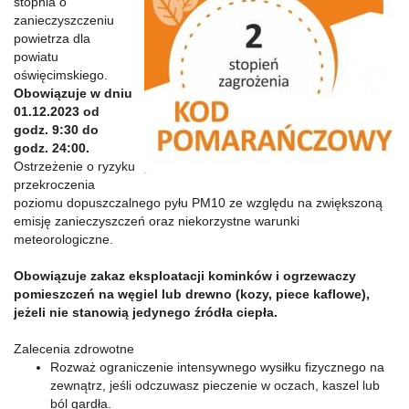
stopnia o
zanieczyszczeniu
powietrza dla
powiatu
oświęcimskiego.
Obowiązuje w dniu
01.12.2023 od
godz. 9:30 do
godz. 24:00.
Ostrzeżenie o ryzyku
przekroczenia
poziomu dopuszczalnego pyłu PM10 ze względu na zwiększoną
emisję zanieczyszczeń oraz niekorzystne warunki
meteorologiczne.
Obowiązuje zakaz eksploatacji kominków i ogrzewaczy
pomieszczeń na węgiel lub drewno (kozy, piece kaflowe),
jeżeli nie stanowią jedynego źródła ciepła.
Zalecenia zdrowotne
Rozważ ograniczenie intensywnego wysiłku fizycznego na
zewnątrz, jeśli odczuwasz pieczenie w oczach, kaszel lub
ból gardła.