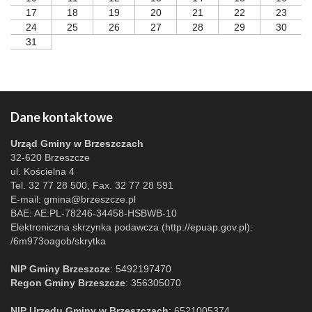
17
18
19
20
21
22
23
24
25
26
27
28
29
30
31
Dane kontaktowe
Urząd Gminy w Brzeszczach
32-620 Brzeszcze
ul. Kościelna 4
Tel. 32 77 28 500, Fax. 32 77 28 591
E-mail:
gmina@brzeszcze.pl
BAE: AE:PL-78246-34458-HSBWB-10
Elektroniczna skrzynka podawcza (http://epuap.gov.pl):
/6m973oagob/skrytka
NIP Gminy Brzeszcze
: 5492197470
Regon Gminy Brzeszcze
: 356305070
NIP Urzędu Gminy w Brzeszczach
: 6521005374