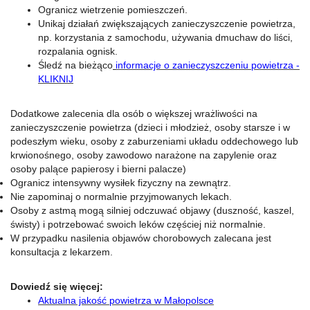
Ogranicz wietrzenie pomieszczeń.
Unikaj działań zwiększających zanieczyszczenie powietrza,
np. korzystania z samochodu, używania dmuchaw do liści,
rozpalania ognisk.
Śledź na bieżąco
informacje o zanieczyszczeniu powietrza -
KLIKNIJ
Dodatkowe zalecenia dla osób o większej wrażliwości na
zanieczyszczenie powietrza (dzieci i młodzież, osoby starsze i w
podeszłym wieku, osoby z zaburzeniami układu oddechowego lub
krwionośnego, osoby zawodowo narażone na zapylenie oraz
osoby palące papierosy i bierni palacze)
Ogranicz intensywny wysiłek fizyczny na zewnątrz.
Nie zapominaj o normalnie przyjmowanych lekach.
Osoby z astmą mogą silniej odczuwać objawy (duszność, kaszel,
świsty) i potrzebować swoich leków częściej niż normalnie.
W przypadku nasilenia objawów chorobowych zalecana jest
konsultacja z lekarzem.
Dowiedź się więcej:
Aktualna jakość powietrza w Małopolsce