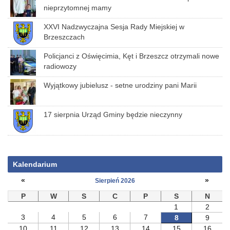
nieprzytomnej mamy
XXVI Nadzwyczajna Sesja Rady Miejskiej w
Brzeszczach
Policjanci z Oświęcimia, Kęt i Brzeszcz otrzymali nowe
radiowozy
Wyjątkowy jubielusz - setne urodziny pani Marii
17 sierpnia Urząd Gminy będzie nieczynny
Kalendarium
«
»
Sierpień 2026
P
W
S
C
P
S
N
1
2
3
4
5
6
7
8
9
10
11
12
13
14
15
16