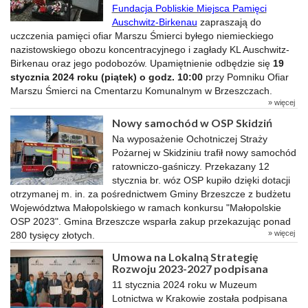
Fundacja Pobliskie Miejsca Pamięci
Auschwitz-Birkenau
zapraszają do
uczczenia pamięci ofiar Marszu Śmierci byłego niemieckiego
nazistowskiego obozu koncentracyjnego i zagłady KL Auschwitz-
Birkenau oraz jego podobozów. Upamiętnienie odbędzie się
19
stycznia 2024 roku
(piątek) o godz. 10:00
przy Pomniku Ofiar
Marszu Śmierci na Cmentarzu Komunalnym w Brzeszczach.
» więcej
Nowy samochód w OSP Skidziń
Na wyposażenie Ochotniczej Straży
Pożarnej w Skidziniu trafił nowy samochód
ratowniczo-gaśniczy. Przekazany 12
stycznia br. wóz OSP kupiło dzięki dotacji
otrzymanej m. in. za pośrednictwem Gminy Brzeszcze z budżetu
Województwa Małopolskiego w ramach konkursu "Małopolskie
OSP 2023". Gmina Brzeszcze wsparła zakup przekazując ponad
» więcej
280 tysięcy złotych.
Umowa na Lokalną Strategię
Rozwoju 2023-2027 podpisana
11 stycznia 2024 roku w Muzeum
Lotnictwa w Krakowie została podpisana