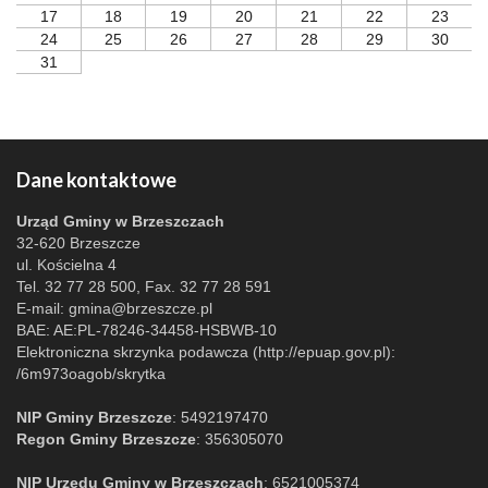
17
18
19
20
21
22
23
24
25
26
27
28
29
30
31
Dane kontaktowe
Urząd Gminy w Brzeszczach
32-620 Brzeszcze
ul. Kościelna 4
Tel. 32 77 28 500, Fax. 32 77 28 591
E-mail:
gmina@brzeszcze.pl
BAE: AE:PL-78246-34458-HSBWB-10
Elektroniczna skrzynka podawcza (http://epuap.gov.pl):
/6m973oagob/skrytka
NIP Gminy Brzeszcze
: 5492197470
Regon Gminy Brzeszcze
: 356305070
NIP Urzędu Gminy w Brzeszczach
: 6521005374