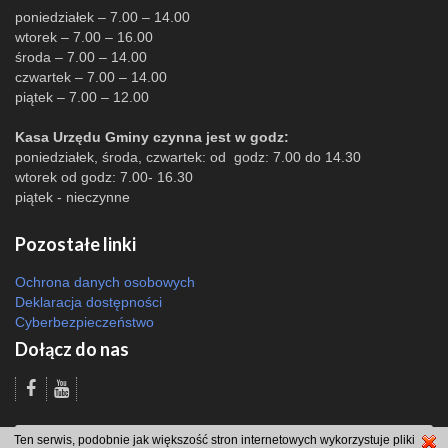
poniedziałek – 7.00 – 14.00
wtorek – 7.00 – 16.00
środa – 7.00 – 14.00
czwartek – 7.00 – 14.00
piątek – 7.00 – 12.00
Kasa Urzędu Gminy czynna jest w godz:
poniedziałek, środa, czwartek: od godz: 7.00 do 14.30
wtorek od godz: 7.00- 16.30
piątek - nieczynne
Pozostałe linki
Ochrona danych osobowych
Deklaracja dostępności
Cyberbezpieczeństwo
Dołącz do nas
Odsłon: 12262 | |
Polityka bezpieczeństwa i polityka cookies
|
Redakcja
|
Ten serwis, podobnie jak większość stron internetowych wykorzystuje pliki