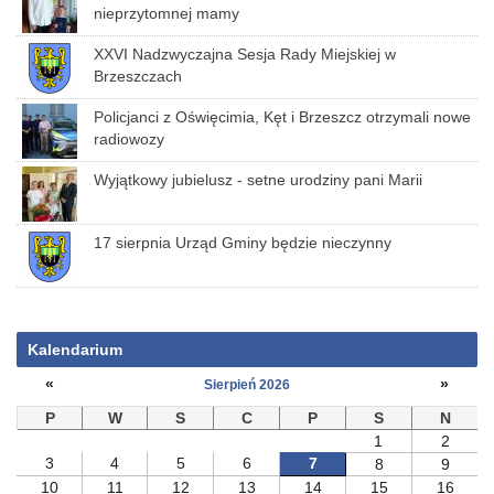
nieprzytomnej mamy
XXVI Nadzwyczajna Sesja Rady Miejskiej w
Brzeszczach
Policjanci z Oświęcimia, Kęt i Brzeszcz otrzymali nowe
radiowozy
Wyjątkowy jubielusz - setne urodziny pani Marii
17 sierpnia Urząd Gminy będzie nieczynny
Kalendarium
«
»
Sierpień 2026
P
W
S
C
P
S
N
1
2
3
4
5
6
7
8
9
10
11
12
13
14
15
16