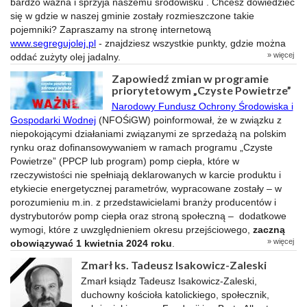
bardzo ważna i sprzyja naszemu środowisku . Chcesz dowiedzieć
się w gdzie w naszej gminie zostały rozmieszczone takie
pojemniki? Zapraszamy na stronę internetową
www.segregujolej.pl
- znajdziesz wszystkie punkty, gdzie można
» więcej
oddać zużyty olej jadalny.
Zapowiedź zmian w programie
priorytetowym „Czyste Powietrze”
Narodowy Fundusz Ochrony Środowiska i
Gospodarki Wodnej
(NFOŚiGW) poinformował, że w związku z
niepokojącymi działaniami związanymi ze sprzedażą na polskim
rynku oraz dofinansowywaniem w ramach programu „Czyste
Powietrze” (PPCP lub program) pomp ciepła, które w
rzeczywistości nie spełniają deklarowanych w karcie produktu i
etykiecie energetycznej parametrów, wypracowane zostały – w
porozumieniu m.in. z przedstawicielami branży producentów i
dystrybutorów pomp ciepła oraz stroną społeczną – dodatkowe
wymogi, które z uwzględnieniem okresu przejściowego,
zaczną
» więcej
obowiązywać 1 kwietnia 2024 roku
.
Zmarł ks. Tadeusz Isakowicz-Zaleski
Zmarł ksiądz Tadeusz Isakowicz-Zaleski,
duchowny kościoła katolickiego, społecznik,