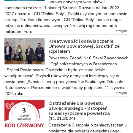
umowa dotycząca warunków i
sposobach realizacji "Lokalnej Strategii Rozwoju na lata 2023-
2027 obszaru LGD "Dolina Soły". Dzięki uzyskanym na podstawie
strategii środkom finansowym LGD "Dolina Soły" będzie mogła
udzielać dofinansowania i wesprzeć rozwój regionu ponad 5
» więcej
milionami Euro!
Kreatywność i doświadczenie.
Umowa powiatowej „Szóstki” ze
szpitalem
Powiatowy Zespół Nr 6 Szkół Zawodowych
i Ogólnokształcących w Brzeszczach
i Szpital Powiatowy w Oświęcimiu będą ze sobą ściśle
współpracować. Przyszli ratownicy medyczni kształcący się w
powiatowej „Szóstce” będą praktykować w Szpitalnym Oddziale
Ratunkowym. Porozumienie o współpracy podpisano 11 stycznia
» więcej
2024 roku.
Ostrzeżenie dla powiatu
oświęcimskiego - 3 stopień
zanieczyszczenia powietrza
(11.01.2024)
Ostrzeżenie 3 stopnia o zanieczyszczeniu
powietrza dla powiatu oświęcimskiego.