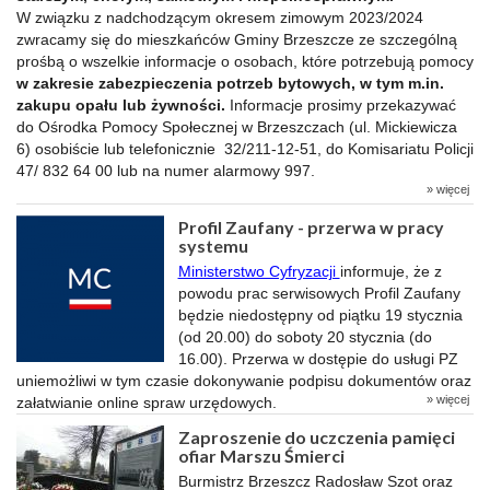
W związku z nadchodzącym okresem zimowym 2023/2024
zwracamy się do mieszkańców Gminy Brzeszcze ze szczególną
prośbą o wszelkie informacje o osobach, które potrzebują pomocy
w zakresie zabezpieczenia potrzeb bytowych, w tym m.in.
zakupu opału lub żywności.
Informacje prosimy przekazywać
do Ośrodka Pomocy Społecznej w Brzeszczach (ul. Mickiewicza
6) osobiście lub telefonicznie 32/211-12-51, do Komisariatu Policji
47/ 832 64 00 lub na numer alarmowy 997.
» więcej
Profil Zaufany - przerwa w pracy
systemu
Ministerstwo Cyfryzacji
informuje, że z
powodu prac serwisowych Profil Zaufany
będzie niedostępny od piątku 19 stycznia
(od 20.00) do soboty 20 stycznia (do
16.00). Przerwa w dostępie do usługi PZ
uniemożliwi w tym czasie dokonywanie podpisu dokumentów oraz
» więcej
załatwianie online spraw urzędowych.
Zaproszenie do uczczenia pamięci
ofiar Marszu Śmierci
Burmistrz Brzeszcz Radosław Szot oraz