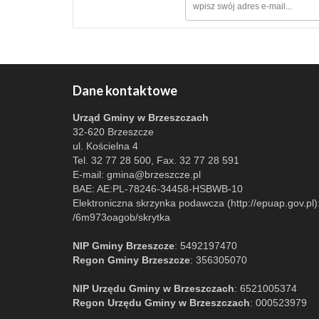
Dane kontaktowe
Urząd Gminy w Brzeszczach
32-620 Brzeszcze
ul. Kościelna 4
Tel. 32 77 28 500, Fax. 32 77 28 591
E-mail:
gmina@brzeszcze.pl
BAE: AE:PL-78246-34458-HSBWB-10
Elektroniczna skrzynka podawcza (http://epuap.gov.pl)
/6m973oagob/skrytka
NIP Gminy Brzeszcze
: 5492197470
Regon Gminy Brzeszcze
: 356305070
NIP Urzędu Gminy w Brzeszczach
: 6521005374
Regon Urzędu Gminy w Brzeszczach
: 000523979