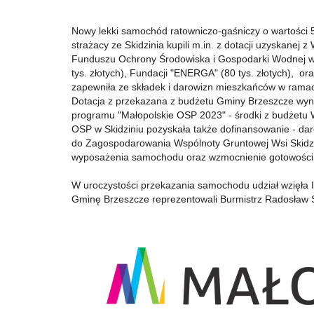
Nowy lekki samochód ratowniczo-gaśniczy o wartości 5
strażacy ze Skidzinia kupili m.in. z dotacji uzyskanej 
Funduszu Ochrony Środowiska i Gospodarki Wodnej w
tys. złotych), Fundacji "ENERGA" (80 tys. złotych), o
zapewniła ze składek i darowizn mieszkańców w rama
Dotacja z przekazana z budżetu Gminy Brzeszcze wynio
programu "Małopolskie OSP 2023" - środki z budżetu
OSP w Skidziniu pozyskała także dofinansowanie - dar
do Zagospodarowania Wspólnoty Gruntowej Wsi Skidz
wyposażenia samochodu oraz wzmocnienie gotowości 
W uroczystości przekazania samochodu udział wzięła 
Gminę Brzeszcze reprezentowali Burmistrz Radosław 