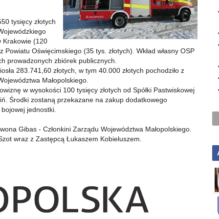
50 tysięcy złotych
z Wojewódzkiego
 Krakowie (120
raz Powiatu Oświęcimskiego (35 tys. złotych). Wkład własny OSP
ch prowadzonych zbiórek publicznych.
sła 283.741,60 złotych, w tym 40.000 złotych pochodziło z
 Województwa Małopolskiego.
owiznę w wysokości 100 tysięcy złotych od Spółki Pastwiskowej
iń. Środki zostaną przekazane na zakup dodatkowego
bojowej jednostki.
Iwona Gibas - Członkini Zarządu Województwa Małopolskiego.
Szot wraz z Zastępcą Łukaszem Kobieluszem.