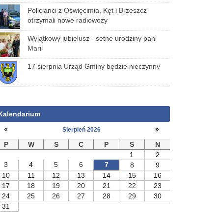
Policjanci z Oświęcimia, Kęt i Brzeszcz
otrzymali nowe radiowozy
Wyjątkowy jubielusz - setne urodziny pani
Marii
17 sierpnia Urząd Gminy będzie nieczynny
Kalendarium
«
»
Sierpień 2026
P
W
S
C
P
S
N
1
2
3
4
5
6
7
8
9
10
11
12
13
14
15
16
17
18
19
20
21
22
23
24
25
26
27
28
29
30
31