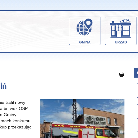
GMINA
URZĄD
iń
u trafił nowy
ia br. wóz OSP
wem Gminy
ramach konkursu
kup przekazując