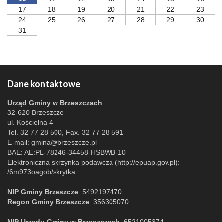
17
18
19
20
21
22
23
24
25
26
27
28
29
30
31
Dane kontaktowe
Urząd Gminy w Brzeszczach
32-620 Brzeszcze
ul. Kościelna 4
Tel. 32 77 28 500, Fax. 32 77 28 591
E-mail:
gmina@brzeszcze.pl
BAE: AE:PL-78246-34458-HSBWB-10
Elektroniczna skrzynka podawcza (http://epuap.gov.pl):
/6m973oagob/skrytka
NIP Gminy Brzeszcze
: 5492197470
Regon Gminy Brzeszcze
: 356305070
NIP Urzędu Gminy w Brzeszczach
: 6521005374