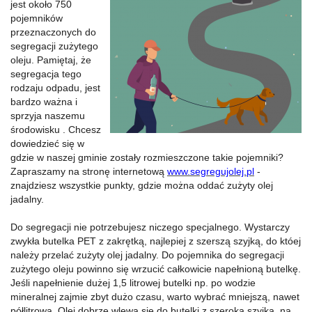
jest około 750
pojemników
przeznaczonych do
segregacji zużytego
oleju. Pamiętaj, że
segregacja tego
rodzaju odpadu, jest
bardzo ważna i
sprzyja naszemu
środowisku . Chcesz
dowiedzieć się w
gdzie w naszej gminie zostały rozmieszczone takie pojemniki?
Zapraszamy na stronę internetową
www.segregujolej.pl
-
znajdziesz wszystkie punkty, gdzie można oddać zużyty olej
jadalny.
Do segregacji nie potrzebujesz niczego specjalnego. Wystarczy
zwykła butelka PET z zakrętką, najlepiej z szerszą szyjką, do któej
należy przelać zużyty olej jadalny. Do pojemnika do segregacji
zużytego oleju powinno się wrzucić całkowicie napełnioną butelkę.
Jeśli napełnienie dużej 1,5 litrowej butelki np. po wodzie
mineralnej zajmie zbyt dużo czasu, warto wybrać mniejszą, nawet
półlitrową. Olej dobrze wlewa się do butelki z szeroką szyjką, na