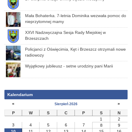
Mała Bohaterka. 7-letnia Dominika wezwała pomoc do
nieprzytomnej mamy
XXVI Nadzwyczajna Sesja Rady Miejskiej w
Brzeszczach
Policjanci z Oświęcimia, Kęt i Brzeszcz otrzymali nowe
radiowozy
Wyjątkowy jubileusz - setne urodziny pani Marii
Kalendarium
«
»
Sierpień 2026
P
W
S
C
P
S
N
1
2
3
4
5
6
7
8
9
10
11
12
13
14
15
16