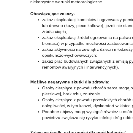
niekorzystne warunki meteorologiczne.
Obowiązujące zakazy:
zakaz eksploatacji kominków i ogrzewaczy pomi
lub drewno (kozy, piece kaflowe), jeżeli nie sta
źródła ciepła;
zakaz eksploatacji źródeł ogrzewania na paliwa s
biomasa) w przypadku możliwości zastosowania
zakaz aktywności na zewnątrz dzieci i młodzie
opiekuńczo-wychowawczych;
zakaz prac budowlanych związanych z emisją p
remontów awaryjnych i interwencyjnych).
Możliwe negatywne skutki dla zdrowia:
Osoby cierpiące z powodu chorób serca mogą o
piersiowej, brak tchu, znużenie.
Osoby cierpiące z powodu przewlekłych chorób
dolegliwości, w tym kaszel, dyskomfort w klatce 
Podobne objawy mogą wystąpić również u osób 
powietrzu zwiększa się ryzyko infekcji dróg odd
Zalecane środki ostrożności dla ogół ludności: