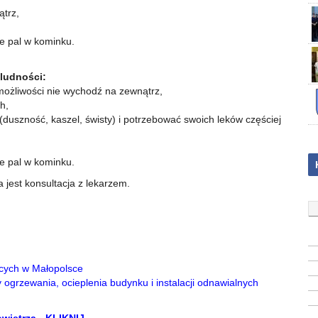
ątrz,
ie pal w kominku.
 ludności:
 możliwości nie wychodź na zewnątrz,
h,
uszność, kaszel, świsty) i potrzebować swoich leków częściej
ie pal w kominku.
jest konsultacja z lekarzem.
cych w Małopolsce
grzewania, ocieplenia budynku i instalacji odnawialnych