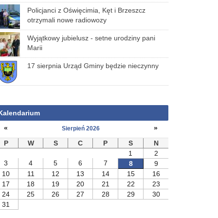
Policjanci z Oświęcimia, Kęt i Brzeszcz
otrzymali nowe radiowozy
Wyjątkowy jubielusz - setne urodziny pani
Marii
17 sierpnia Urząd Gminy będzie nieczynny
Kalendarium
«
»
Sierpień 2026
P
W
S
C
P
S
N
1
2
3
4
5
6
7
8
9
10
11
12
13
14
15
16
17
18
19
20
21
22
23
24
25
26
27
28
29
30
31