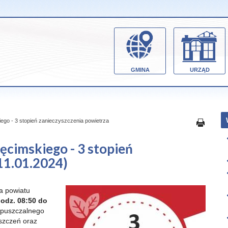
GMINA
URZĄD
iego - 3 stopień zanieczyszczenia powietrza
ęcimskiego - 3 stopień
11.01.2024)
la powiatu
odz. 08:50 do
opuszczalnego
szczeń oraz