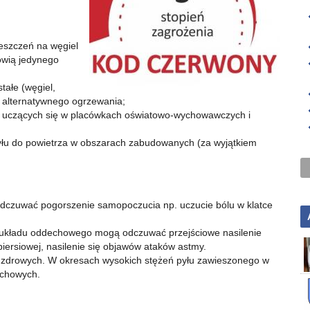
eszczeń na węgiel
nowią jedynego
tałe (węgiel,
 alternatywnego ogrzewania;
ży uczących się w placówkach oświatowo-wychowawczych i
yłu do powietrza w obszarach zabudowanych (za wyjątkiem
dczuwać pogorszenie samopoczucia np. uczucie bólu w klatce
 układu oddechowego mogą odczuwać przejściowe nasilenie
piersiowej, nasilenie się objawów ataków astmy.
zdrowych. W okresach wysokich stężeń pyłu zawieszonego w
echowych.