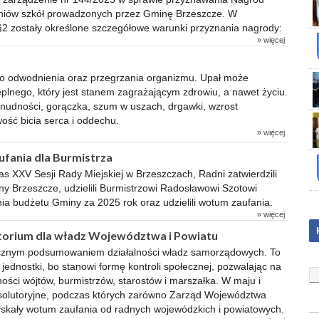
czniów szkół prowadzonych przez Gminę Brzeszcze. W
§2 zostały określone szczegółowe warunki przyznania nagrody:
» więcej
o odwodnienia oraz przegrzania organizmu. Upał może
plnego, który jest stanem zagrażającym zdrowiu, a nawet życiu.
, nudności, gorączka, szum w uszach, drgawki, wzrost
wość bicia serca i oddechu.
» więcej
ufania dla Burmistrza
s XXV Sesji Rady Miejskiej w Brzeszczach, Radni zatwierdzili
 Brzeszcze, udzielili Burmistrzowi Radosławowi Szotowi
ia budżetu Gminy za 2025 rok oraz udzielili wotum zaufania.
» więcej
torium dla władz Województwa i Powiatu
rocznym podsumowaniem działalności władz samorządowych. To
ednostki, bo stanowi formę kontroli społecznej, pozwalając na
ości wójtów, burmistrzów, starostów i marszałka. W maju i
osolutoryjne, podczas których zarówno Zarząd Województwa
zyskały wotum zaufania od radnych wojewódzkich i powiatowych.