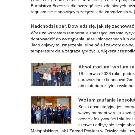
Burmistrza Brzeszcz dla szczególnie uzdolnionych u
regulaminie stanowiącym załącznik do zarządzenia w 
Nadchodzi upał. Dowiedz się, jak się zachować
Wraz ze wzrostem temperatur znacząco wzrasta ryzyk
doprowadzić do wystąpienia udaru słonecznego lub cie
Jego objawy to: zmęczenie, silne bóle i zawroty głowy
temperatury ciała zagrażający życiu, większa częstotli
Absolutorium i wotum za
18 czerwca 2026 roku, podcza
sprawozdanie finansowe Gminy
absolutorium z tytułu wykonan
Wotum zaufania i absolu
Sesja absolutoryjna jest co
ważny moment w roku każdej j
ocenę efektywności i skuteczn
czerwcu odbyły się sesje ab
Małopolskiego, jak i Zarząd Powiatu w Oświęcimiu, u