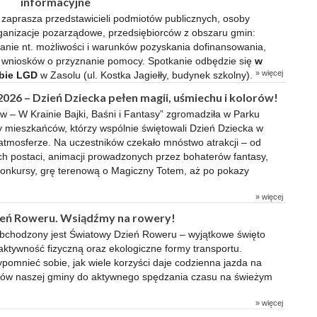
informacyjne
zaprasza przedstawicieli podmiotów publicznych, osoby
organizacje pozarządowe, przedsiębiorców z obszaru gmin:
anie nt. możliwości i warunków pozyskania dofinansowania,
ia wniosków o przyznanie pomocy. Spotkanie odbędzie się
w
» więcej
ibie LGD
w Zasolu (ul. Kostka Jagiełły, budynek szkolny).
– Dzień Dziecka pełen magii, uśmiechu i kolorów!
w – W Krainie Bajki, Baśni i Fantasy” zgromadziła w Parku
 mieszkańców, którzy wspólnie świętowali Dzień Dziecka w
 atmosferze. Na uczestników czekało mnóstwo atrakcji – od
 postaci, animacji prowadzonych przez bohaterów fantasy,
konkursy, grę terenową o Magiczny Totem, aż po pokazy
» więcej
ień Roweru. Wsiądźmy na rowery!
obchodzony jest Światowy Dzień Roweru – wyjątkowe święto
aktywność fizyczną oraz ekologiczne formy transportu.
pomnieć sobie, jak wiele korzyści daje codzienna jazda na
ców naszej gminy do aktywnego spędzania czasu na świeżym
» więcej