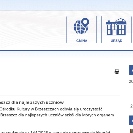
GMINA
URZĄD
2
szcz dla najlepszych uczniów
2
Ośrodku Kultury w Brzeszczach odbyła się uroczystość
Brzeszcz dla najlepszych uczniów szkół dla których organem
ał zarządzenie nr 144/2025 w sprawie przyznawania Nagród