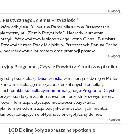
» więcej
 Plastycznego „Ziemia Przyszłości”
który odbył się 31 maja w Parku Miejskim w Brzeszczach,
 plastyczny pt. „Ziemia Przyszłości”. Nagrody laureatom
 Zarządu Województwa Małopolskiego Iwona Gibas , Burmistrz
 Przewodnicząca Rady Miejskiej w Brzeszczach Danuta Socha.
w, pogratulowania laureatom oraz promocji postaw
» więcej
acyjny Programu „Czyste Powietrze” podczas pikniku
y odbył się z okazji
Dnia Dziecka
w minioną niedzielę w Parku
kańcy mieli okazję skorzystać z bezpłatnych konsultacji
amach
punktu konsultacyjno-informacyjnego Programu „Czyste
cieszyło się dużym zainteresowaniem uczestników wydarzenia.
łowe informacje dotyczące możliwości pozyskania
epła, termomodernizację budynków mieszkalnych, montaż
łań poprawiających efektywność energetyczną domów
» więcej
LGD Dolina Soły zaprasza na spotkanie