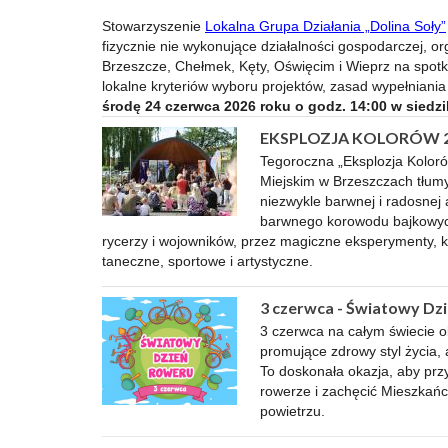
Stowarzyszenie
Lokalna Grupa Działania „Dolina Soły”
fizycznie nie wykonujące działalności gospodarczej, 
Brzeszcze, Chełmek, Kęty, Oświęcim i Wieprz na spotk
lokalne kryteriów wyboru projektów, zasad wypełnian
środę 24 czerwca 2026 roku o godz. 14:00 w siedz
EKSPLOZJA KOLORÓW 2026 
Tegoroczna „Eksplozja Koloró
Miejskim w Brzeszczach tłumy
niezwykle barwnej i radosnej
barwnego korowodu bajkowych
rycerzy i wojowników, przez magiczne eksperymenty, 
taneczne, sportowe i artystyczne.
3 czerwca - Światowy Dz
3 czerwca na całym świecie 
promujące zdrowy styl życia, 
To doskonała okazja, aby przy
rowerze i zachęcić Mieszkań
powietrzu.