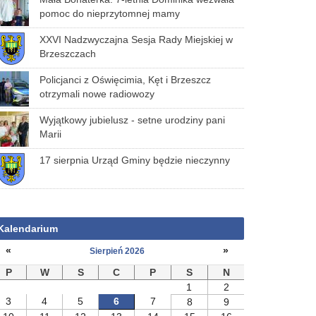
pomoc do nieprzytomnej mamy
XXVI Nadzwyczajna Sesja Rady Miejskiej w
Brzeszczach
Policjanci z Oświęcimia, Kęt i Brzeszcz
otrzymali nowe radiowozy
Wyjątkowy jubielusz - setne urodziny pani
Marii
17 sierpnia Urząd Gminy będzie nieczynny
Kalendarium
«
»
Sierpień 2026
P
W
S
C
P
S
N
1
2
3
4
5
6
7
8
9