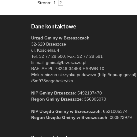
Strona:
1
2
Dane kontaktowe
Urząd Gminy w Brzeszczach
32-620 Brzeszcze
ul. Kościelna 4
Tel. 32 77 28 500, Fax. 32 77 28 591
E-mail:
gmina@brzeszcze.pl
BAE: AE:PL-78246-34458-HSBWB-10
Elektroniczna skrzynka podawcza (http://epuap.gov.pl)
/6m973oagob/skrytka
NIP Gminy Brzeszcze
: 5492197470
Regon Gminy Brzeszcze
: 356305070
NIP Urzędu Gminy w Brzeszczach
: 6521005374
Regon Urzędu Gminy w Brzeszczach
: 000523979