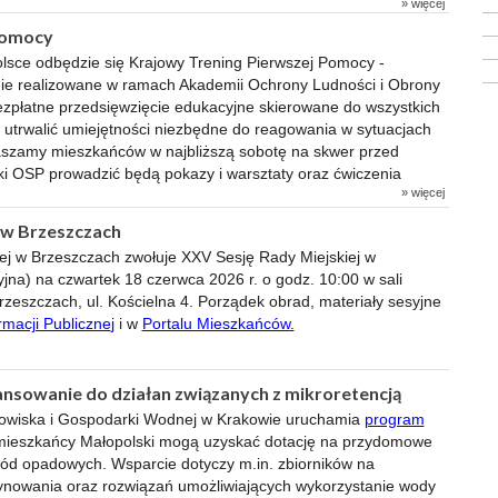
» więcej
pomocy
olsce odbędzie się Krajowy Trening Pierwszej Pomocy -
ie realizowane w ramach Akademii Ochrony Ludności i Obrony
ezpłatne przedsięwzięcie edukacyjne skierowane do wszystkich
b utrwalić umiejętności niezbędne do reagowania w sytuacjach
raszamy mieszkańców w najbliższą sobotę na skwer przed
ki OSP prowadzić będą pokazy i warsztaty oraz ćwiczenia
» więcej
 w Brzeszczach
ej w Brzeszczach zwołuje XXV Sesję Rady Miejskiej w
jna) na czwartek 18 czerwca 2026 r. o godz. 10:00 w sali
zeszczach, ul. Kościelna 4. Porządek obrad, materiały sesyjne
ormacji Publiczne
j
i w
Portalu Mieszkańców
.
nsowanie do działan związanych z mikroretencją
wiska i Gospodarki Wodnej w Krakowie uruchamia
program
mieszkańcy Małopolski mogą uzyskać dotację na przydomowe
wód opadowych. Wsparcie dotyczy m.in. zbiorników na
zynowania oraz rozwiązań umożliwiających wykorzystanie wody