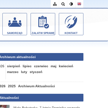
SAMORZĄD
ZAŁATW SPRAWĘ
KONTAKT
Archiwum aktualności
026
sierpień
lipiec
czerwiec
maj
kwiecień
marzec
luty
styczeń
026
2025
Archiwum Aktualności
Aktualności
Mała Bohaterka. 7-letnia Dominika wezwała