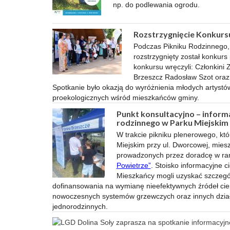
np. do podlewania ogrodu.
Rozstrzygnięcie Konkursu
Podczas Pikniku Rodzinnego, 
rozstrzygnięty został konkurs
konkursu wręczyli: Członkini
Brzeszcz Radosław Szot oraz
Spotkanie było okazją do wyróżnienia młodych artystó
proekologicznych wśród mieszkańców gminy.
Punkt konsultacyjno – inform
rodzinnego w Parku Miejskim
W trakcie pikniku plenerowego, któr
Miejskim przy ul. Dworcowej, miesz
prowadzonych przez doradcę w r
Powietrze”
. Stoisko informacyjne 
Mieszkańcy mogli uzyskać szczegó
dofinansowania na wymianę nieefektywnych źródeł ci
nowoczesnych systemów grzewczych oraz innych dzia
jednorodzinnych.