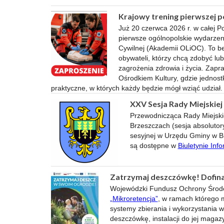
Krajowy trening pierwszej 
Już 20 czerwca 2026 r. w całej P
pierwsze ogólnopolskie wydarzen
Cywilnej (Akademii OLiOC). To b
obywateli, którzy chcą zdobyć lu
zagrożenia zdrowia i życia. Zap
Ośrodkiem Kultury, gdzie jednost
praktyczne, w których każdy będzie mógł wziąć udział.
XXV Sesja Rady Miejskiej
Przewodnicząca Rady Miejski
Brzeszczach (sesja absolutory
sesyjnej w Urzędu Gminy w Br
są dostępne w
Biuletynie Inf
Zatrzymaj deszczówkę! Dofina
Wojewódzki Fundusz Ochrony Środo
„Mikroretencja”
, w ramach którego 
systemy zbierania i wykorzystania 
deszczówkę, instalacji do jej maga