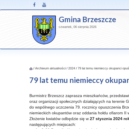
Gmina Brzeszcze
czwartek, 06 sierpnia 2026
/
Archiwum aktualności
/
2024
/
79 lat temu niemieccy okupanci opu
79 lat temu niemieccy okupan
Burmistrz Brzeszcz zaprasza mieszkańców, przedstawicie
oraz organizacji społecznych działających na terenie
do wspólnego uczczenia 79. rocznicy opuszczenia Brz
niemieckich okupantów oraz oddania hołdu ofiarom II 
Złożenie kwiatów odbędzie się w
27 stycznia 2024 ro
następujących miejscach: