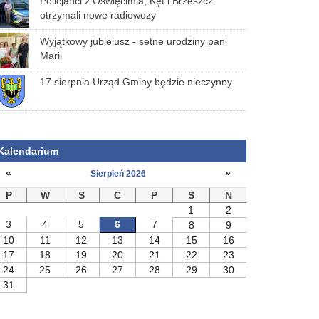
Policjanci z Oświęcimia, Kęt i Brzeszcz
otrzymali nowe radiowozy
Wyjątkowy jubielusz - setne urodziny pani
Marii
17 sierpnia Urząd Gminy będzie nieczynny
Kalendarium
«
»
Sierpień 2026
P
W
S
C
P
S
N
1
2
3
4
5
6
7
8
9
10
11
12
13
14
15
16
17
18
19
20
21
22
23
24
25
26
27
28
29
30
31