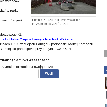
 mieszkańców
itz” w parku
yzmem " w parku
Pomnik "Ku czci Poległych w walce z
faszyzmem" (styczeń 2023)
u obozowego KL
ja Pobliskie Miejsca Pamięci Auschwitz-Birkenau
.
dzinach 10:00 w Miejscu Pamięci - podobozie Karnej Kompanii
 67, miejsca parkingowe przy budynku OSP Bór).
ktualnościami w Brzeszczach
 otrzymuj informacje na swoją pocztę