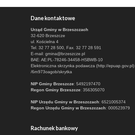
Dane kontaktowe
Urząd Gminy w Brzeszczach
32-620 Brzeszcze
ul. Kościelna 4
Tel. 32 77 28 500, Fax. 32 77 28 591
E-mail:
gmina@brzeszcze.pl
BAE: AE:PL-78246-34458-HSBWB-10
Elektroniczna skrzynka podawcza (http://epuap.gov.pl)
/6m973oagob/skrytka
NIP Gminy Brzeszcze
: 5492197470
Regon Gminy Brzeszcze
: 356305070
NIP Urzędu Gminy w Brzeszczach
: 6521005374
Regon Urzędu Gminy w Brzeszczach
: 000523979
Rachunek bankowy