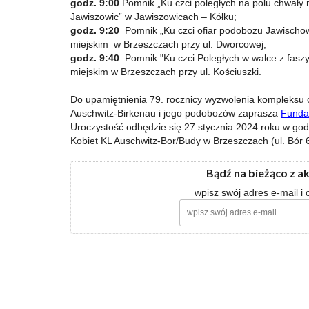
godz. 9:00
Pomnik „Ku czci poległych na polu chwały
Jawiszowic” w Jawiszowicach – Kółku;
godz. 9:20
Pomnik „Ku czci ofiar podobozu Jawischow
miejskim w Brzeszczach przy ul. Dworcowej;
godz. 9:40
Pomnik "Ku czci Poległych w walce z fasz
miejskim w Brzeszczach przy ul. Kościuszki.
Do upamiętnienia 79. rocznicy wyzwolenia kompleks
Auschwitz-Birkenau i jego podobozów zaprasza
Fundac
Uroczystość odbędzie się 27 stycznia 2024 roku w go
Kobiet KL Auschwitz-Bor/Budy w Brzeszczach (ul. Bór
Bądź na bieżąco z a
wpisz swój adres e-mail i