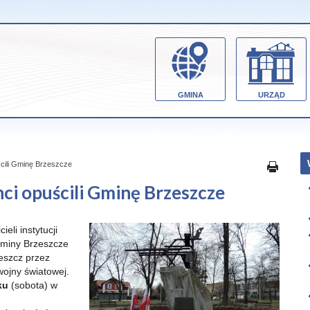
GMINA
URZĄD
ścili Gminę Brzeszcze
ci opuścili Gminę Brzeszcze
li instytucji
 Gminy Brzeszcze
eszcz przez
wojny światowej.
ku
(sobota) w