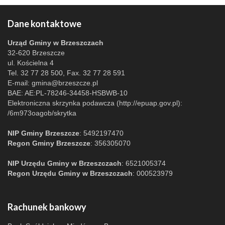
Dane kontaktowe
Urząd Gminy w Brzeszczach
32-620 Brzeszcze
ul. Kościelna 4
Tel. 32 77 28 500, Fax. 32 77 28 591
E-mail:
gmina@brzeszcze.pl
BAE: AE:PL-78246-34458-HSBWB-10
Elektroniczna skrzynka podawcza (http://epuap.gov.pl):
/6m973oagob/skrytka
NIP Gminy Brzeszcze
: 5492197470
Regon Gminy Brzeszcze
: 356305070
NIP Urzędu Gminy w Brzeszczach
: 6521005374
Regon Urzędu Gminy w Brzeszczach
: 000523979
Rachunek bankowy