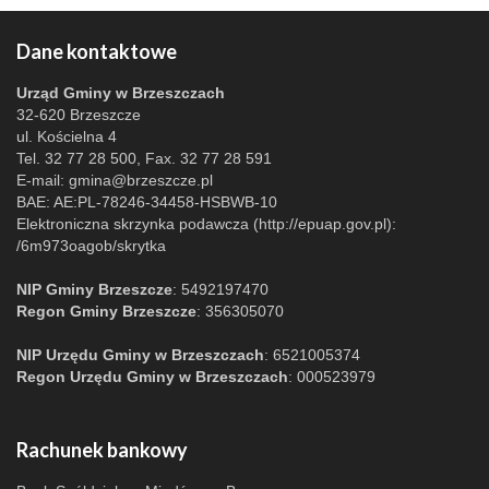
Dane kontaktowe
Urząd Gminy w Brzeszczach
32-620 Brzeszcze
ul. Kościelna 4
Tel. 32 77 28 500, Fax. 32 77 28 591
E-mail:
gmina@brzeszcze.pl
BAE: AE:PL-78246-34458-HSBWB-10
Elektroniczna skrzynka podawcza (http://epuap.gov.pl):
/6m973oagob/skrytka
NIP Gminy Brzeszcze
: 5492197470
Regon Gminy Brzeszcze
: 356305070
NIP Urzędu Gminy w Brzeszczach
: 6521005374
Regon Urzędu Gminy w Brzeszczach
: 000523979
Rachunek bankowy