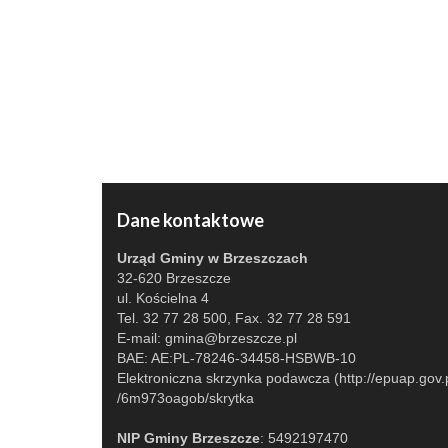
Dane kontaktowe
Urząd Gminy w Brzeszczach
32-620 Brzeszcze
ul. Kościelna 4
Tel. 32 77 28 500, Fax. 32 77 28 591
E-mail:
gmina@brzeszcze.pl
BAE: AE:PL-78246-34458-HSBWB-10
Elektroniczna skrzynka podawcza (http://epuap.gov.p
/6m973oagob/skrytka
NIP Gminy Brzeszcze
: 5492197470