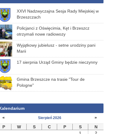
XXVI Nadzwyczajna Sesja Rady Miejskiej w
Brzeszczach
Policjanci z Oświęcimia, Kęt i Brzeszcz
otrzymali nowe radiowozy
Wyjątkowy jubielusz - setne urodziny pani
Marii
17 sierpnia Urząd Gminy będzie nieczynny
Gmina Brzeszcze na trasie "Tour de
Pologne"
Kalendarium
«
»
Sierpień 2026
P
W
S
C
P
S
N
1
2