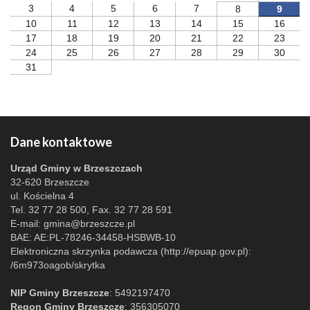
3
4
5
6
7
8
9
10
11
12
13
14
15
16
17
18
19
20
21
22
23
24
25
26
27
28
29
30
31
Dane kontaktowe
Urząd Gminy w Brzeszczach
32-620 Brzeszcze
ul. Kościelna 4
Tel. 32 77 28 500, Fax. 32 77 28 591
E-mail:
gmina@brzeszcze.pl
BAE: AE:PL-78246-34458-HSBWB-10
Elektroniczna skrzynka podawcza (http://epuap.gov.pl):
/6m973oagob/skrytka
NIP Gminy Brzeszcze
: 5492197470
Regon Gminy Brzeszcze
: 356305070