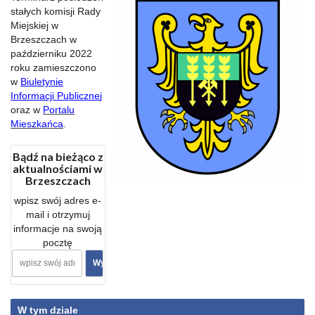
stałych komisji Rady
Miejskiej w
Brzeszczach w
październiku 2022
roku zamieszczono
w
Biuletynie
Informacji Publiczne
j
oraz w
Portalu
Mieszkańca
.
Bądź na bieżąco z
aktualnościami w
Brzeszczach
wpisz swój adres e-
mail i otrzymuj
informacje na swoją
pocztę
W tym dziale