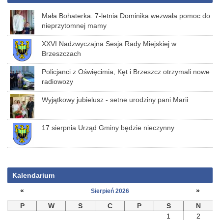
Mała Bohaterka. 7-letnia Dominika wezwała pomoc do
nieprzytomnej mamy
XXVI Nadzwyczajna Sesja Rady Miejskiej w
Brzeszczach
Policjanci z Oświęcimia, Kęt i Brzeszcz otrzymali nowe
radiowozy
Wyjątkowy jubielusz - setne urodziny pani Marii
17 sierpnia Urząd Gminy będzie nieczynny
Kalendarium
«
»
Sierpień 2026
P
W
S
C
P
S
N
1
2