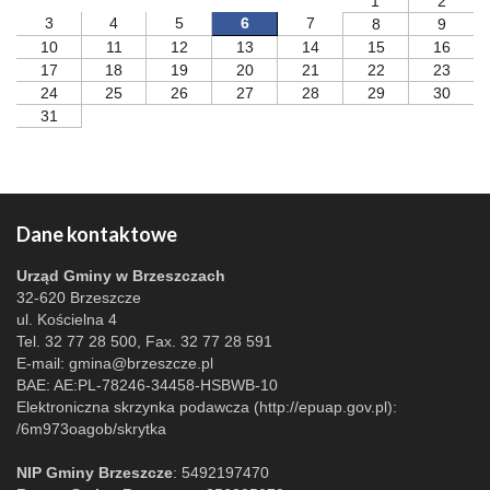
1
2
3
4
5
6
7
8
9
10
11
12
13
14
15
16
17
18
19
20
21
22
23
24
25
26
27
28
29
30
31
Dane kontaktowe
Urząd Gminy w Brzeszczach
32-620 Brzeszcze
ul. Kościelna 4
Tel. 32 77 28 500, Fax. 32 77 28 591
E-mail:
gmina@brzeszcze.pl
BAE: AE:PL-78246-34458-HSBWB-10
Elektroniczna skrzynka podawcza (http://epuap.gov.pl):
/6m973oagob/skrytka
NIP Gminy Brzeszcze
: 5492197470