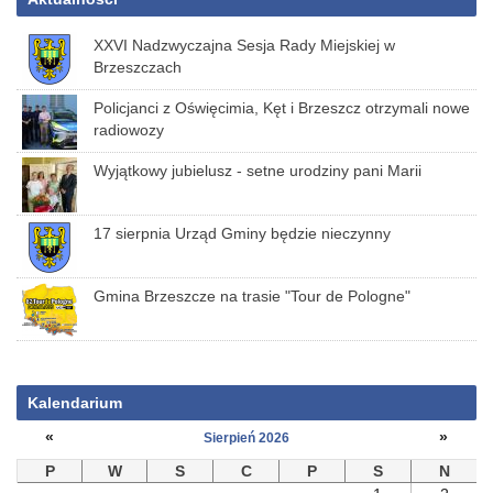
XXVI Nadzwyczajna Sesja Rady Miejskiej w
Brzeszczach
Policjanci z Oświęcimia, Kęt i Brzeszcz otrzymali nowe
radiowozy
Wyjątkowy jubielusz - setne urodziny pani Marii
17 sierpnia Urząd Gminy będzie nieczynny
Gmina Brzeszcze na trasie "Tour de Pologne"
Kalendarium
«
»
Sierpień 2026
P
W
S
C
P
S
N