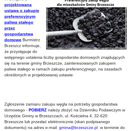
projektowaną
ustawą o zakupie
preferencyjnym
paliwa stałego
przez
gospodarstwa
domowe
Burmistrz
Brzeszcz informuje,
że przystępuje do
wstępnego ustalenia liczby gospodarstw domowych znajdujących
się na terenie gminy Brzeszcze, zainteresowanych zakupem
paliwa stałego w ramach zakupu preferencyjnego, na zasadach
określonych w projektowanej ustawie.
Zgłoszenie zamiaru zakupu węgla na potrzeby gospodarstwa
domowego -
POBIERZ
należy złożyć na Dzienniku Podawczym w
Urzędzie Gminy w Brzeszczach, ul. Kościelna 4, 32-620
Brzeszcze lub przesłać elektronicznie (skan podpisanego
dokumentu) na adres e-mail:
gmina@brzeszcze.pl
w terminie do