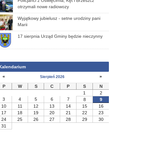
Policjanci z Oświęcimia, Kęt i Brzeszcz
otrzymali nowe radiowozy
Wyjątkowy jubielusz - setne urodziny pani
Marii
17 sierpnia Urząd Gminy będzie nieczynny
Kalendarium
«
»
Sierpień 2026
P
W
S
C
P
S
N
1
2
3
4
5
6
7
8
9
10
11
12
13
14
15
16
17
18
19
20
21
22
23
24
25
26
27
28
29
30
31