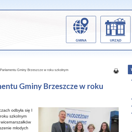
GMINA
URZĄD
o Parlamentu Gminy Brzeszcze w roku szkolnym
mentu Gminy Brzeszcze w roku
zach odbyła się I
roku szkolnym
i wicemarszałków
oszenie młodych