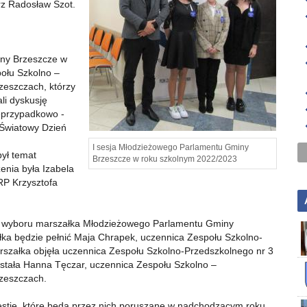
rz Radosław Szot.
ny Brzeszcze w
ołu Szkolno –
zeszczach, którzy
li dyskusję
nieprzypadkowo -
 Światowy Dzień
I sesja Młodzieżowego Parlamentu Gminy
ył temat
Brzeszcze w roku szkolnym 2022/2023
enia była Izabela
RP Krzysztofa
o wyboru marszałka Młodzieżowego Parlamentu Gminy
ka będzie pełnić Maja Chrapek, uczennica Zespołu Szkolno-
rszałka objęła uczennica Zespołu Szkolno-Przedszkolnego nr 3
ostała Hanna Tęczar, uczennica Zespołu Szkolno –
rzeszczach.
estie, które będą przez nich poruszane w nadchodzącym roku.