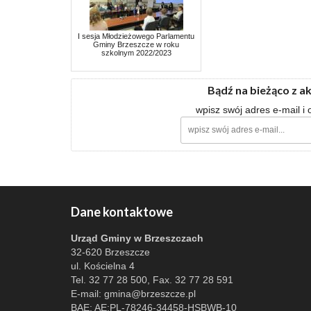
I sesja Młodzieżowego Parlamentu
Gminy Brzeszcze w roku
szkolnym 2022/2023
Bądź na bieżąco z a
wpisz swój adres e-mail i
Dane kontaktowe
Urząd Gminy w Brzeszczach
32-620 Brzeszcze
ul. Kościelna 4
Tel. 32 77 28 500, Fax. 32 77 28 591
E-mail:
gmina@brzeszcze.pl
BAE: AE:PL-78246-34458-HSBWB-10