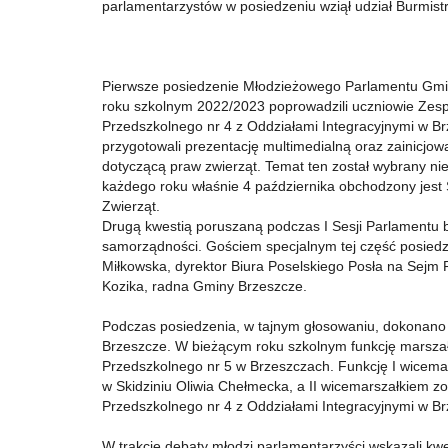
parlamentarzystów w posiedzeniu wziął udział Burmist
Pierwsze posiedzenie Młodzieżowego Parlamentu Gmi
roku szkolnym 2022/2023 poprowadzili uczniowie Zesp
Przedszkolnego nr 4 z Oddziałami Integracyjnymi w Br
przygotowali prezentację multimedialną oraz zainicjowa
dotyczącą praw zwierząt. Temat ten został wybrany 
każdego roku właśnie 4 października obchodzony jest
Zwierząt.
Drugą kwestią poruszaną podczas I Sesji Parlamentu b
samorządności. Gościem specjalnym tej część posiedz
Miłkowska, dyrektor Biura Poselskiego Posła na Sejm 
Kozika, radna Gminy Brzeszcze.
Podczas posiedzenia, w tajnym głosowaniu, dokonan
Brzeszcze. W bieżącym roku szkolnym funkcję marszał
Przedszkolnego nr 5 w Brzeszczach. Funkcję I wicema
w Skidziniu Oliwia Chełmecka, a II wicemarszałkiem z
Przedszkolnego nr 4 z Oddziałami Integracyjnymi w B
W trakcie debaty młodzi parlamentarzyści wskazali kw