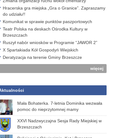
Zmiana organizacji ruchu wokół cmentarzy
Hracerska gra miejska „Gra o Granice”. Zapraszamy
do udziału!!
Komunikat w sprawie punktów paszportowych
Teatr Polska na deskach Ośrodka Kultury w
Brzeszczach
Ruszył nabór wniosków w Programie “JAWOR 2”
X Spartakiada Kół Gospodyń Wiejskich
Deratyzacja na terenie Gminy Brzeszcze
więcej
Aktualności
Mała Bohaterka. 7-letnia Dominika wezwała
pomoc do nieprzytomnej mamy
XXVI Nadzwyczajna Sesja Rady Miejskiej w
Brzeszczach