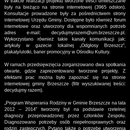
W trakcie realizacji projektu tworzone treści umieszczane
były na bieżąco na stronie internetowej (3965 odsłon).
Konsultacje prowadzone były za pośrednictwem strony
internetowej Urzędu Gminy. Dostępne było również forum
internetowe oraz utworzony dla wspomnianych potrzeb
adres e-mail:
decydujmyrazem@um.brzeszcze.pl
.
Wykorzystano również takie kanały komunikacji jak:
artykuły w gazecie lokalnej „Odgłosy Brzeszcz”,
plakaty/ulotki, baner promocyjny w Ośrodku Kultury.
W ramach przedsięwzięcia zorganizowano dwa spotkania
otwarte, gdzie zaprezentowano tworzone projekty. Z
efektami prac można było zapoznać się na stronie
internetowej gminy Brzeszcze (filtr wyszukiwanej treści:
decydujmy razem).
„Program Wspierania Rodziny w Gminie Brzeszcze na lata
2012 – 2014” tworzony był na podstawie rzetelnej
diagnozy przeprowadzonej przez członków Zespołu.
Diagnozowano potrzeby osób niepełnosprawnych oraz
rodzin zastępczych. Pytano także o potrzebę utworzenia