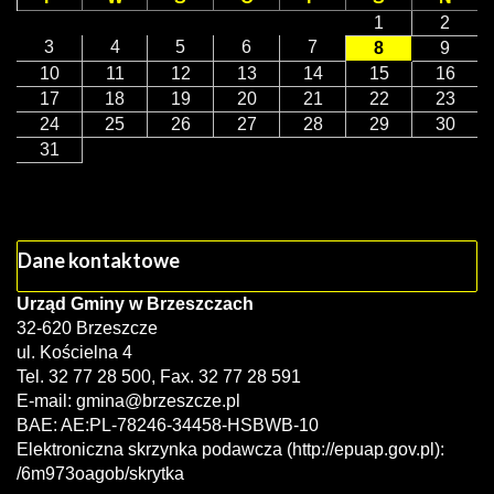
1
2
3
4
5
6
7
8
9
10
11
12
13
14
15
16
17
18
19
20
21
22
23
24
25
26
27
28
29
30
31
Dane kontaktowe
Urząd Gminy w Brzeszczach
32-620 Brzeszcze
ul. Kościelna 4
Tel. 32 77 28 500, Fax. 32 77 28 591
E-mail:
gmina@brzeszcze.pl
BAE: AE:PL-78246-34458-HSBWB-10
Elektroniczna skrzynka podawcza (http://epuap.gov.pl):
/6m973oagob/skrytka