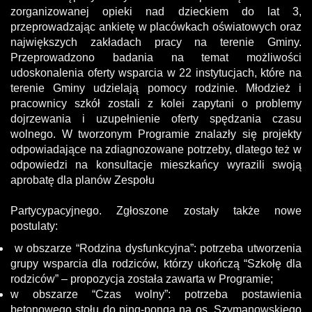
zorganizowanej opieki nad dzieckiem do lat 3,
przeprowadzając ankietę w placówkach oświatowych oraz
największych zakładach pracy na terenie Gminy.
Przeprowadzono badania na temat możliwości
udoskonalenia oferty wsparcia w 22 instytucjach, które na
terenie Gminy udzielają pomocy rodzinie. Młodzież i
pracownicy szkół zostali z kolei zapytani o problemy
dojrzewania i uzupełnienie oferty spędzania czasu
wolnego. W tworzonym Programie znalazły się projekty
odpowiadające na zdiagnozowane potrzeby, dlatego też w
odpowiedzi na konsultacje mieszkańcy wyrazili swoją
aprobatę dla planów Zespołu
Partycypacyjnego. Zgłoszone zostały także nowe
postulaty:
w obszarze “Rodzina dysfunkcyjna”: potrzeba utworzenia
grupy wsparcia dla rodziców, którzy ukończą “Szkołę dla
rodziców” – propozycja została zawarta w Programie;
w obszarze “Czas wolny”: potrzeba postawienia
betonowego stołu do ping-ponga na os. Szymanowskiego