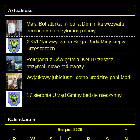
Aktualności
Mała Bohaterka. 7-letnia Dominika wezwała
pomoc do nieprzytomnej mamy
XXVI Nadzwyczajna Sesja Rady Miejskiej w
Brzeszczach
Policjanci z Oświęcimia, Kęt i Brzeszcz
otrzymali nowe radiowozy
Wyjątkowy jubielusz - setne urodziny pani Marii
17 sierpnia Urząd Gminy będzie nieczynny
Kalendarium
«
»
Sierpień 2026
P
W
S
C
P
S
N