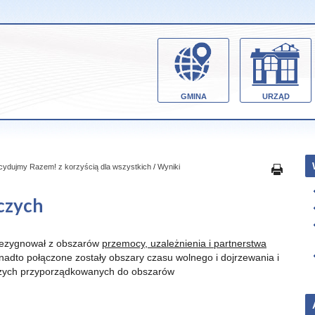
GMINA
URZĄD
ecydujmy Razem! z korzyścią dla wszystkich
/
Wyniki
czych
 zrezygnował z obszarów
przemocy, uzależnienia i partnerstwa
adto połączone zostały obszary czasu wolnego i dojrzewania i
czych przyporządkowanych do obszarów