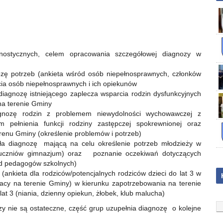
gnostycznych, celem opracowania szczegółowej diagnozy w
zę potrzeb (ankieta wśród osób niepełnosprawnych, członków
rcia osób niepełnosprawnych i ich opiekunów
iagnozę istniejącego zaplecza wsparcia rodzin dysfunkcyjnych
 na terenie Gminy
agnozę rodzin z problemem niewydolności wychowawczej z
pełnienia funkcji rodziny zastępczej spokrewnionej oraz
renu Gminy (określenie problemów i potrzeb)
a diagnozę mającą na celu określenie potrzeb młodzieży w
 uczniów gimnazjum) oraz poznanie oczekiwań dotyczących
ród pedagogów szkolnych)
(ankieta dla rodziców/potencjalnych rodziców dzieci do lat 3 w
acy na terenie Gminy) w kierunku zapotrzebowania na terenie
t 3 (niania, dzienny opiekun, żłobek, klub malucha)
zy nie są ostateczne, część grup uzupełnia diagnozę o kolejne