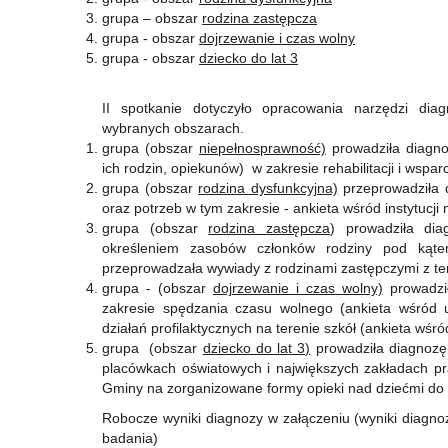
grupa – obszar
rodzina zastępcza
grupa - obszar
dojrzewanie i czas wolny
grupa - obszar
dziecko do lat 3
II spotkanie dotyczyło opracowania narzędzi dia
wybranych obszarach.
grupa (obszar
niepełnosprawność)
prowadziła diagno
ich rodzin, opiekunów) w zakresie rehabilitacji i wspa
grupa (obszar
rodzina dysfunkcyjna)
przeprowadziła d
oraz potrzeb w tym zakresie - ankieta wśród instytucji
grupa (obszar
rodzina zastępcza
) prowadziła di
określeniem zasobów członków rodziny pod kątem 
przeprowadzała wywiady z rodzinami zastępczymi z te
grupa - (obszar
dojrzewanie i czas wolny)
prowadził
zakresie spędzania czasu wolnego (ankieta wśród
działań profilaktycznych na terenie szkół (ankieta wś
grupa (obszar
dziecko do lat 3)
prowadziła diagnozę 
placówkach oświatowych i największych zakładach pr
Gminy na zorganizowane formy opieki nad dziećmi do la
Robocze wyniki diagnozy w załączeniu (wyniki diagno
badania)