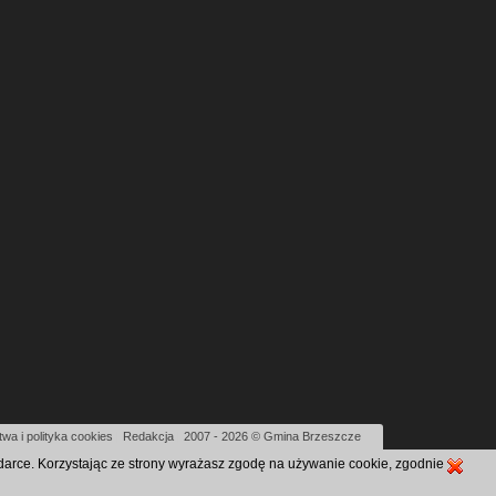
wa i polityka cookies
|
Redakcja
|
2007 - 2026 © Gmina Brzeszcze
ądarce. Korzystając ze strony wyrażasz zgodę na używanie cookie, zgodnie