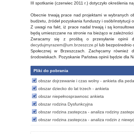
III spotkanie (czerwiec 2011 r.) dotyczyło określenia 
Obecnie trwają prace nad projektami w wybranych ob
budżetu, źródeł pozyskania funduszy i osób/instytucji o
Z uwagi na fakt, iż prace nadal trwają i są konsultow
będą umieszczane na stronie na bieżąco w zależności 
Zwracamy się z prośbą o przesyłanie opinii d
decydujmyrazem@um.brzeszcze.pl
lub bezpośrednio 
Społecznej w Brzeszczach. Zachęcamy również d
środowiskach. Pozyskanie Państwa opinii będzie dla 
Pliki do pobrania
obszar dojrzewanie i czas wolny - ankieta dla pe
obszar dziecko do lat trzech - ankieta
obszar niepełnosprawnosc ankieta
obszar rodzina Dysfunkcyjna
obszar rodzina zastepcza - analiza rodziny zastep
obszar rodzina zastepcza - analiza rodzin z nie