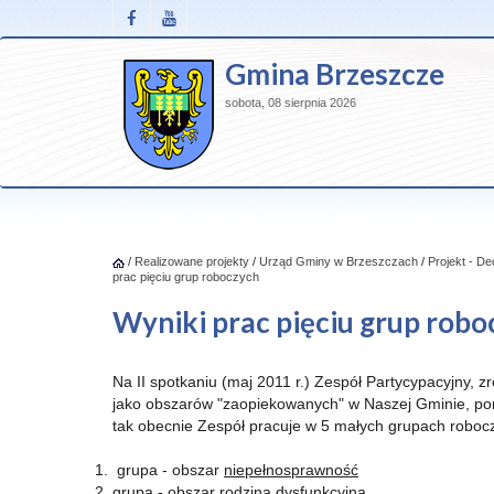
Gmina Brzeszcze
sobota, 08 sierpnia 2026
/
Realizowane projekty
/
Urząd Gminy w Brzeszczach
/
Projekt - D
prac pięciu grup roboczych
Wyniki prac pięciu grup robo
Na II spotkaniu (maj 2011 r.) Zespół Partycypacyjny,
jako obszarów "zaopiekowanych" w Naszej Gminie, pon
tak obecnie Zespół pracuje w 5 małych grupach robo
grupa - obszar
niepełnosprawność
grupa - obszar
rodzina dysfunkcyjna