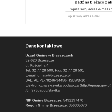
Bądź na bieżąco z a
wpisz swój adres e-mail i
Dane kontaktowe
Urząd Gminy w Brzeszczach
32-620 Brzeszcze
ul. Kościelna 4
Tel. 32 77 28 500, Fax. 32 77 28 591
E-mail:
gmina@brzeszcze.pl
BAE: AE:PL-78246-34458-HSBWB-10
Elektroniczna skrzynka podawcza (http://epuap.gov.pl)
/6m973oagob/skrytka
NIP Gminy Brzeszcze
: 5492197470
Regon Gminy Brzeszcze
: 356305070