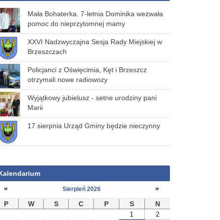
Mała Bohaterka. 7-letnia Dominika wezwała
pomoc do nieprzytomnej mamy
XXVI Nadzwyczajna Sesja Rady Miejskiej w
Brzeszczach
Policjanci z Oświęcimia, Kęt i Brzeszcz
otrzymali nowe radiowozy
Wyjątkowy jubielusz - setne urodziny pani
Marii
17 sierpnia Urząd Gminy będzie nieczynny
Kalendarium
«
»
Sierpień 2026
P
W
S
C
P
S
N
1
2