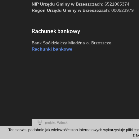
NIP Urzędu Gminy w Brzeszczach
: 6521005374
Regon Urzędu Gminy w Brzeszczach
: 000523979
Rachunek bankowy
Bank Spółdzielczy Miedźna o. Brzeszcze
Rachunki bankowe
projekt: Wdesk
Ten serwis, podobnie jak większość stron internetowych wykorzystuje pliki c
z a