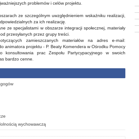
najważniejszych problemów i celów projektu.
szarach ze szczególnym uwzględnieniem wskaźniku realizacji,
dpowiedzialnych za ich realizację.
ane ze specjalistami w obszarze integracji społecznej, materiały
od przesyłanych przez grupy treści.
otyczących zamieszczanych materiałów na adres e-mail:
do animatora projektu - P. Beaty Komendera w Ośrodku Pomocy
o konsultowania prac Zespołu Partycypacyjnego w swoich
Nas bardzo cenne.
dagogów
cze
wydolnością wychowawczą