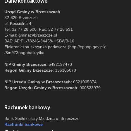
Dane kontaktowe
Urząd Gminy w Brzeszczach
32-620 Brzeszcze
ul. Kościelna 4
Tel. 32 77 28 500, Fax. 32 77 28 591
E-mail:
gmina@brzeszcze.pl
BAE: AE:PL-78246-34458-HSBWB-10
Elektroniczna skrzynka podawcza (http://epuap.gov.pl):
/6m973oagob/skrytka
NIP Gminy Brzeszcze
: 5492197470
Regon Gminy Brzeszcze
: 356305070
NIP Urzędu Gminy w Brzeszczach
: 6521005374
Regon Urzędu Gminy w Brzeszczach
: 000523979
Rachunek bankowy
Bank Spółdzielczy Miedźna o. Brzeszcze
Rachunki bankowe