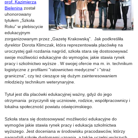
prof. Kazimierza
Bielenina
został
uhonorowany
tytułem „Szkoła
Roku” w plebiscycie
edukacyjnym
zorganizowanym przez „Gazetę Krakowską”. Jak podkreśliła
dyrektor Dorota Klimczak, która reprezentowała placówkę na
uroczystej gali rozdania nagród, szkoła stara się dostosowywać
swoje możliwości edukacyjne do wymogów, jakie stawia rynek
pracy i szkolnictwo wyższe . W swojej ofercie ma m. in. technikum
logistyczne z profilami "ratownictwo medyczne" i "straż
graniczna", czy też cieszące się dużym zainteresowaniem
młodzieży technikum weterynaryjne.
Tytuł jest dla placówki edukacyjnej ważny, gdyż do jego
otrzymania przyczynili się uczniowie, rodzice, współpracownicy i
lokalna społeczność powiatu oświęcimskiego.
Szkoła stara się dostosowywać możliwości edukacyjne do
wymogów jakie stawia rynek pracy i edukacja szkolnictwa
wyższego. Jest doceniana w środowisku pracodawców, którzy
nagrodzili szkołę dyplomami uznania, a także uczelni wyższych.