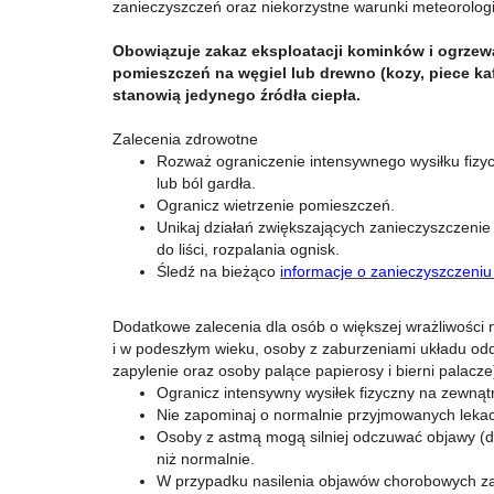
zanieczyszczeń oraz niekorzystne warunki meteorolog
Obowiązuje zakaz eksploatacji kominków i ogrzew
pomieszczeń na węgiel lub drewno (kozy, piece kafl
stanowią jedynego źródła ciepła.
Zalecenia zdrowotne
Rozważ ograniczenie intensywnego wysiłku fizyc
lub ból gardła.
Ogranicz wietrzenie pomieszczeń.
Unikaj działań zwiększających zanieczyszczeni
do liści, rozpalania ognisk.
Śledź na bieżąco
informacje o zanieczyszczeniu
Dodatkowe zalecenia dla osób o większej wrażliwości n
i w podeszłym wieku, osoby z zaburzeniami układu 
zapylenie oraz osoby palące papierosy i bierni palacze
Ogranicz intensywny wysiłek fizyczny na zewnątr
Nie zapominaj o normalnie przyjmowanych leka
Osoby z astmą mogą silniej odczuwać objawy (du
niż normalnie.
W przypadku nasilenia objawów chorobowych zal