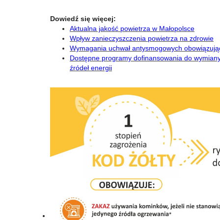
Dowiedź się więcej:
Aktualna jakość powietrza w Małopolsce
Wpływ zanieczyszczenia powietrza na zdrowie
Wymagania uchwał antysmogowych obowiązują
Dostępne programy dofinansowania do wymiany o
źródeł energii