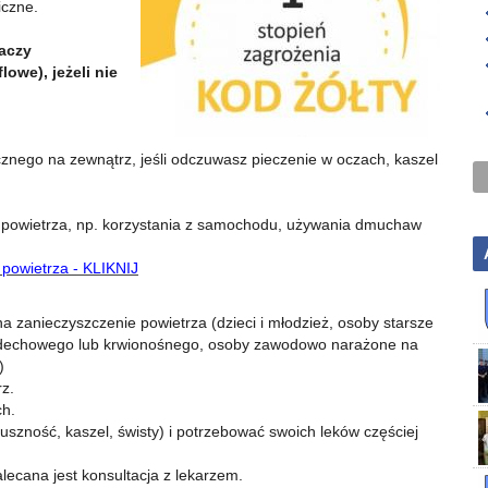
iczne.
aczy
owe), jeżeli nie
znego na zewnątrz, jeśli odczuwasz pieczenie w oczach, kaszel
e powietrza, np. korzystania z samochodu, używania dmuchaw
 powietrza - KLIKNIJ
a zanieczyszczenie powietrza (dzieci i młodzież, osoby starsze
oddechowego lub krwionośnego, osoby zawodowo narażone na
)
z.
ch.
szność, kaszel, świsty) i potrzebować swoich leków częściej
ecana jest konsultacja z lekarzem.