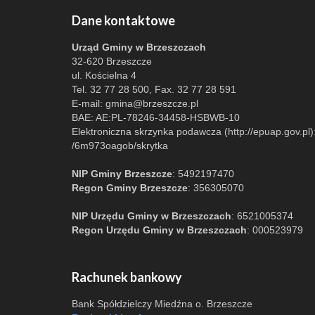
Dane kontaktowe
Urząd Gminy w Brzeszczach
32-620 Brzeszcze
ul. Kościelna 4
Tel. 32 77 28 500, Fax. 32 77 28 591
E-mail:
gmina@brzeszcze.pl
BAE: AE:PL-78246-34458-HSBWB-10
Elektroniczna skrzynka podawcza (http://epuap.gov.pl)
/6m973oagob/skrytka
NIP Gminy Brzeszcze
: 5492197470
Regon Gminy Brzeszcze
: 356305070
NIP Urzędu Gminy w Brzeszczach
: 6521005374
Regon Urzędu Gminy w Brzeszczach
: 000523979
Rachunek bankowy
Bank Spółdzielczy Miedźna o. Brzeszcze