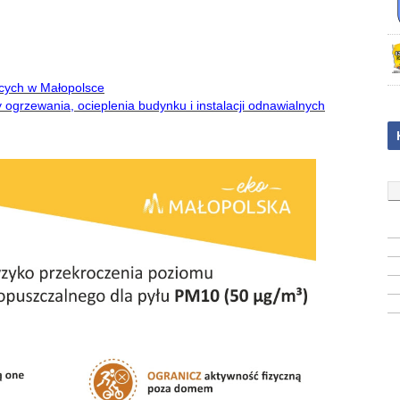
cych w Małopolsce
grzewania, ocieplenia budynku i instalacji odnawialnych