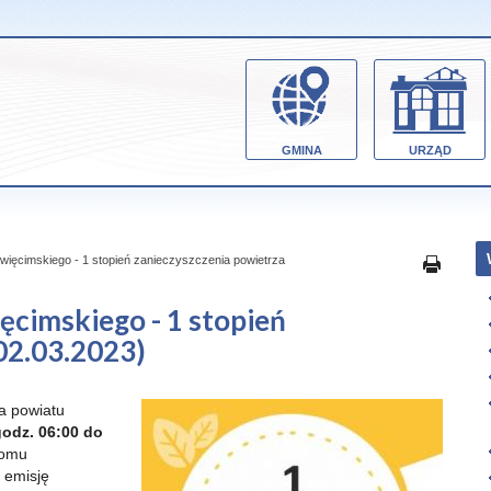
GMINA
URZĄD
święcimskiego - 1 stopień zanieczyszczenia powietrza
ęcimskiego - 1 stopień
02.03.2023)
la powiatu
odz. 06:00 do
iomu
 emisję