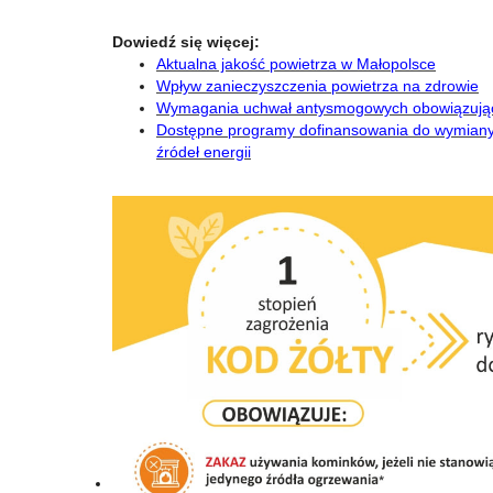
Dowiedź się więcej:
Aktualna jakość powietrza w Małopolsce
Wpływ zanieczyszczenia powietrza na zdrowie
Wymagania uchwał antysmogowych obowiązują
Dostępne programy dofinansowania do wymiany o
źródeł energii