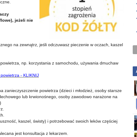
iczne.
aczy
owe), jeżeli nie
znego na zewnątrz, jeśli odczuwasz pieczenie w oczach, kaszel
e powietrza, np. korzystania z samochodu, używania dmuchaw
 powietrza - KLIKNIJ
a zanieczyszczenie powietrza (dzieci i młodzież, osoby starsze
oddechowego lub krwionośnego, osoby zawodowo narażone na
)
z.
ch.
szność, kaszel, świsty) i potrzebować swoich leków częściej
ecana jest konsultacja z lekarzem.