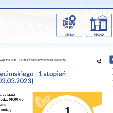
GMINA
URZĄD
święcimskiego - 1 stopień zanieczyszczenia powietrza
ęcimskiego - 1 stopień
03.03.2023)
la powiatu
odz. 06:00 do
iomu
 emisję