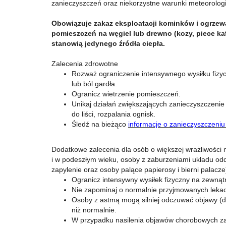
zanieczyszczeń oraz niekorzystne warunki meteorolog
Obowiązuje zakaz eksploatacji kominków i ogrzew
pomieszczeń na węgiel lub drewno (kozy, piece kafl
stanowią jedynego źródła ciepła.
Zalecenia zdrowotne
Rozważ ograniczenie intensywnego wysiłku fizyc
lub ból gardła.
Ogranicz wietrzenie pomieszczeń.
Unikaj działań zwiększających zanieczyszczeni
do liści, rozpalania ognisk.
Śledź na bieżąco
informacje o zanieczyszczeniu
Dodatkowe zalecenia dla osób o większej wrażliwości n
i w podeszłym wieku, osoby z zaburzeniami układu 
zapylenie oraz osoby palące papierosy i bierni palacze
Ogranicz intensywny wysiłek fizyczny na zewnątr
Nie zapominaj o normalnie przyjmowanych leka
Osoby z astmą mogą silniej odczuwać objawy (du
niż normalnie.
W przypadku nasilenia objawów chorobowych zal