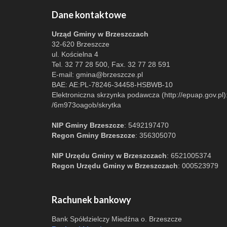
Dane kontaktowe
Urząd Gminy w Brzeszczach
32-620 Brzeszcze
ul. Kościelna 4
Tel. 32 77 28 500, Fax. 32 77 28 591
E-mail:
gmina@brzeszcze.pl
BAE: AE:PL-78246-34458-HSBWB-10
Elektroniczna skrzynka podawcza (http://epuap.gov.pl)
/6m973oagob/skrytka
NIP Gminy Brzeszcze
: 5492197470
Regon Gminy Brzeszcze
: 356305070
NIP Urzędu Gminy w Brzeszczach
: 6521005374
Regon Urzędu Gminy w Brzeszczach
: 000523979
Rachunek bankowy
Bank Spółdzielczy Miedźna o. Brzeszcze