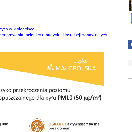
cych w Małopolsce
grzewania, ocieplenia budynku i instalacji odnawialnych