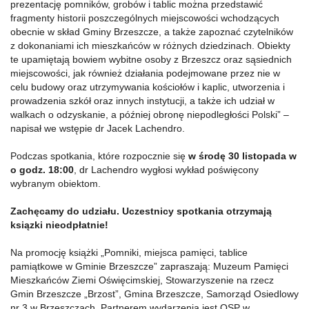
prezentację pomników, grobów i tablic można przedstawić
fragmenty historii poszczególnych miejscowości wchodzących
obecnie w skład Gminy Brzeszcze, a także zapoznać czytelników
z dokonaniami ich mieszkańców w różnych dziedzinach. Obiekty
te upamiętają bowiem wybitne osoby z Brzeszcz oraz sąsiednich
miejscowości, jak również działania podejmowane przez nie w
celu budowy oraz utrzymywania kościołów i kaplic, utworzenia i
prowadzenia szkół oraz innych instytucji, a także ich udział w
walkach o odzyskanie, a później obronę niepodległości Polski” –
napisał we wstępie dr Jacek Lachendro.
Podczas spotkania, które rozpocznie się
w środę 30 listopada w
o godz. 18:00
, dr Lachendro wygłosi wykład poświęcony
wybranym obiektom.
Zachęcamy do udziału. Uczestnicy spotkania otrzymają
ksiązki nieodpłatnie!
Na promocję książki „Pomniki, miejsca pamięci, tablice
pamiątkowe w Gminie Brzeszcze” zapraszają: Muzeum Pamięci
Mieszkańców Ziemi Oświęcimskiej, Stowarzyszenie na rzecz
Gmin Brzeszcze „Brzost”, Gmina Brzeszcze, Samorząd Osiedlowy
nr 3 w Brzeszczach. Partnerem wydarzenia jest OSP w