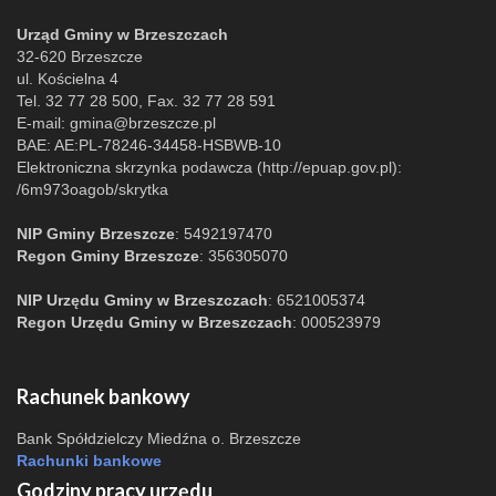
Urząd Gminy w Brzeszczach
32-620 Brzeszcze
ul. Kościelna 4
Tel. 32 77 28 500, Fax. 32 77 28 591
E-mail:
gmina@brzeszcze.pl
BAE: AE:PL-78246-34458-HSBWB-10
Elektroniczna skrzynka podawcza (http://epuap.gov.pl):
/6m973oagob/skrytka
NIP Gminy Brzeszcze
: 5492197470
Regon Gminy Brzeszcze
: 356305070
NIP Urzędu Gminy w Brzeszczach
: 6521005374
Regon Urzędu Gminy w Brzeszczach
: 000523979
Rachunek bankowy
Bank Spółdzielczy Miedźna o. Brzeszcze
Rachunki bankowe
Godziny pracy urzędu