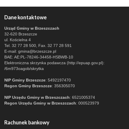
Dane kontaktowe
Urząd Gminy w Brzeszczach
32-620 Brzeszcze
ul. Kościelna 4
Tel. 32 77 28 500, Fax. 32 77 28 591
E-mail:
gmina@brzeszcze.pl
BAE: AE:PL-78246-34458-HSBWB-10
Elektroniczna skrzynka podawcza (http://epuap.gov.pl):
/6m973oagob/skrytka
NIP Gminy Brzeszcze
: 5492197470
Regon Gminy Brzeszcze
: 356305070
NIP Urzędu Gminy w Brzeszczach
: 6521005374
Regon Urzędu Gminy w Brzeszczach
: 000523979
Rachunek bankowy