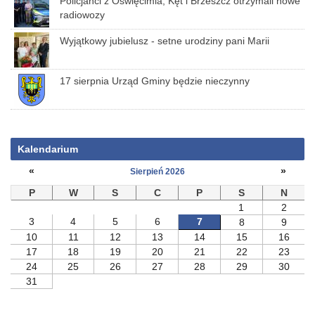
Policjanci z Oświęcimia, Kęt i Brzeszcz otrzymali nowe
radiowozy
Wyjątkowy jubielusz - setne urodziny pani Marii
17 sierpnia Urząd Gminy będzie nieczynny
Kalendarium
«
»
Sierpień 2026
P
W
S
C
P
S
N
1
2
3
4
5
6
7
8
9
10
11
12
13
14
15
16
17
18
19
20
21
22
23
24
25
26
27
28
29
30
31