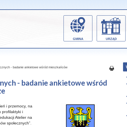
GMINA
URZĄD
cznych - badanie ankietowe wśród mieszkańców
nych - badanie ankietowe wśród
ze
eń i przemocy, na
rofilaktyki i
dukacji Atelier na
mów społecznych”.