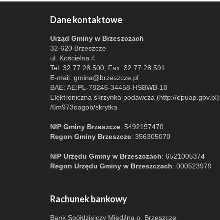
Dane kontaktowe
Urząd Gminy w Brzeszczach
32-620 Brzeszcze
ul. Kościelna 4
Tel. 32 77 28 500, Fax. 32 77 28 591
E-mail:
gmina@brzeszcze.pl
BAE: AE:PL-78246-34458-HSBWB-10
Elektroniczna skrzynka podawcza (http://epuap.gov.pl)
/6m973oagob/skrytka
NIP Gminy Brzeszcze
: 5492197470
Regon Gminy Brzeszcze
: 356305070
NIP Urzędu Gminy w Brzeszczach
: 6521005374
Regon Urzędu Gminy w Brzeszczach
: 000523979
Rachunek bankowy
Bank Spółdzielczy Miedźna o. Brzeszcze