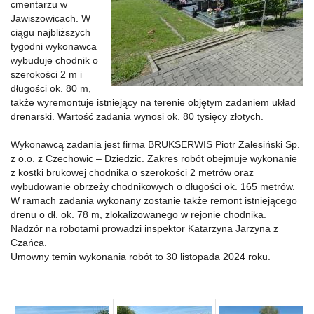
cmentarzu w
Jawiszowicach. W
ciągu najbliższych
tygodni wykonawca
wybuduje chodnik o
szerokości 2 m i
długości ok. 80 m,
także wyremontuje istniejący na terenie objętym zadaniem układ
drenarski. Wartość zadania wynosi ok. 80 tysięcy złotych.
Wykonawcą zadania jest firma BRUKSERWIS Piotr Zalesiński Sp.
z o.o. z Czechowic – Dziedzic. Zakres robót obejmuje wykonanie
z kostki brukowej chodnika o szerokości 2 metrów oraz
wybudowanie obrzeży chodnikowych o długości ok. 165 metrów.
W ramach zadania wykonany zostanie także remont istniejącego
drenu o dł. ok. 78 m, zlokalizowanego w rejonie chodnika.
Nadzór na robotami prowadzi inspektor Katarzyna Jarzyna z
Czańca.
Umowny temin wykonania robót to 30 listopada 2024 roku.