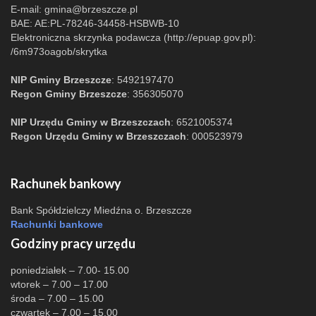
E-mail:
gmina@brzeszcze.pl
BAE: AE:PL-78246-34458-HSBWB-10
Elektroniczna skrzynka podawcza (http://epuap.gov.pl):
/6m973oagob/skrytka
NIP Gminy Brzeszcze
: 5492197470
Regon Gminy Brzeszcze
: 356305070
NIP Urzędu Gminy w Brzeszczach
: 6521005374
Regon Urzędu Gminy w Brzeszczach
: 000523979
Rachunek bankowy
Bank Spółdzielczy Miedźna o. Brzeszcze
Rachunki bankowe
Godziny pracy urzędu
poniedziałek – 7.00- 15.00
wtorek – 7.00 – 17.00
środa – 7.00 – 15.00
czwartek – 7.00 – 15.00