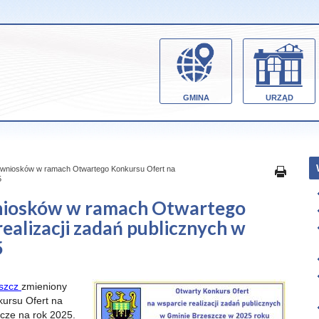
GMINA
URZĄD
a wniosków w ramach Otwartego Konkursu Ofert na
5
niosków w ramach Otwartego
ealizacji zadań publicznych w
5
eszcz
zmieniony
kursu Ofert na
zcze na rok 2025.