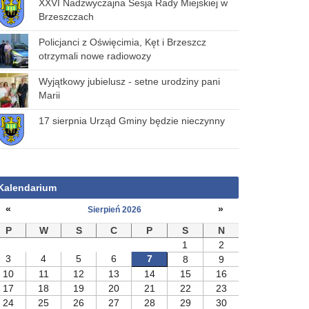
XXVI Nadzwyczajna Sesja Rady Miejskiej w
Brzeszczach
Policjanci z Oświęcimia, Kęt i Brzeszcz
otrzymali nowe radiowozy
Wyjątkowy jubielusz - setne urodziny pani
Marii
17 sierpnia Urząd Gminy będzie nieczynny
Kalendarium
«
»
Sierpień 2026
P
W
S
C
P
S
N
1
2
3
4
5
6
7
8
9
10
11
12
13
14
15
16
17
18
19
20
21
22
23
24
25
26
27
28
29
30