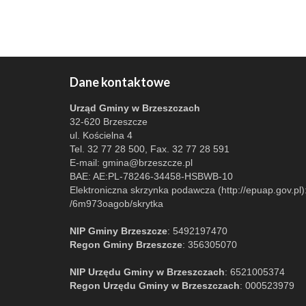
Dane kontaktowe
Urząd Gminy w Brzeszczach
32-620 Brzeszcze
ul. Kościelna 4
Tel. 32 77 28 500, Fax. 32 77 28 591
E-mail:
gmina@brzeszcze.pl
BAE: AE:PL-78246-34458-HSBWB-10
Elektroniczna skrzynka podawcza (http://epuap.gov.pl)
/6m973oagob/skrytka
NIP Gminy Brzeszcze
: 5492197470
Regon Gminy Brzeszcze
: 356305070
NIP Urzędu Gminy w Brzeszczach
: 6521005374
Regon Urzędu Gminy w Brzeszczach
: 000523979