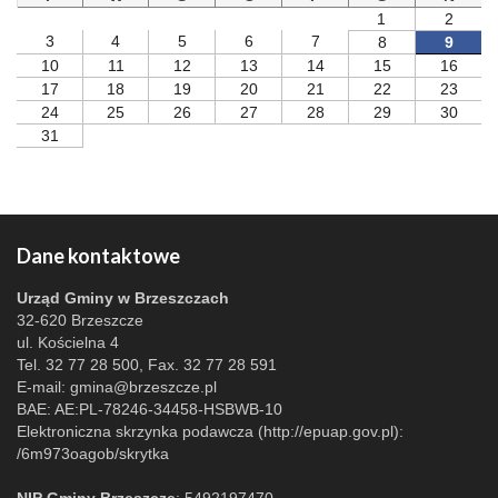
1
2
3
4
5
6
7
8
9
10
11
12
13
14
15
16
17
18
19
20
21
22
23
24
25
26
27
28
29
30
31
Dane kontaktowe
Urząd Gminy w Brzeszczach
32-620 Brzeszcze
ul. Kościelna 4
Tel. 32 77 28 500, Fax. 32 77 28 591
E-mail:
gmina@brzeszcze.pl
BAE: AE:PL-78246-34458-HSBWB-10
Elektroniczna skrzynka podawcza (http://epuap.gov.pl):
/6m973oagob/skrytka