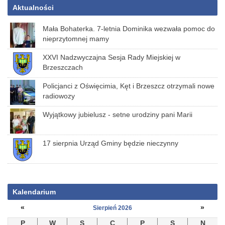
Aktualności
Mała Bohaterka. 7-letnia Dominika wezwała pomoc do
nieprzytomnej mamy
XXVI Nadzwyczajna Sesja Rady Miejskiej w
Brzeszczach
Policjanci z Oświęcimia, Kęt i Brzeszcz otrzymali nowe
radiowozy
Wyjątkowy jubielusz - setne urodziny pani Marii
17 sierpnia Urząd Gminy będzie nieczynny
Kalendarium
«
»
Sierpień 2026
P
W
S
C
P
S
N