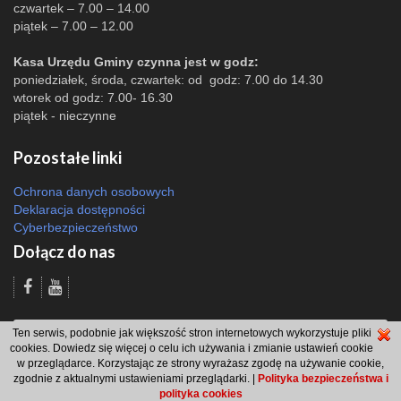
czwartek – 7.00 – 14.00
piątek – 7.00 – 12.00
Kasa Urzędu Gminy czynna jest w godz:
poniedziałek, środa, czwartek: od godz: 7.00 do 14.30
wtorek od godz: 7.00- 16.30
piątek - nieczynne
Pozostałe linki
Ochrona danych osobowych
Deklaracja dostępności
Cyberbezpieczeństwo
Dołącz do nas
Odsłon: 2736 | |
Polityka bezpieczeństwa i polityka cookies
|
Redakcja
|
2007
Ten serwis, podobnie jak większość stron internetowych wykorzystuje pliki
- 2026 © Gmina Brzeszcze
cookies. Dowiedz się więcej o celu ich używania i zmianie ustawień cookie
projekt: Wdesk
w przeglądarce. Korzystając ze strony wyrażasz zgodę na używanie cookie,
zgodnie z aktualnymi ustawieniami przeglądarki. |
Polityka bezpieczeństwa i
polityka cookies