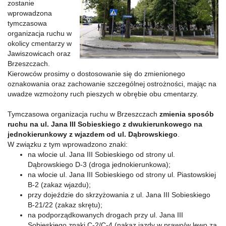
zostanie
wprowadzona
tymczasowa
organizacja ruchu w
okolicy cmentarzy w
Jawiszowicach oraz
Brzeszczach.
Kierowców prosimy o dostosowanie się do zmienionego
oznakowania oraz zachowanie szczególnej ostrożności, mając na
uwadze wzmożony ruch pieszych w obrębie obu cmentarzy.
Tymczasowa organizacja ruchu w Brzeszczach
zmienia sposób
ruchu na ul. Jana III Sobieskiego z dwukierunkowego na
jednokierunkowy z wjazdem od ul. Dąbrowskiego
.
W związku z tym wprowadzono znaki:
na wlocie ul. Jana III Sobieskiego od strony ul.
Dąbrowskiego D-3 (droga jednokierunkowa);
na wlocie ul. Jana III Sobieskiego od strony ul. Piastowskiej
B-2 (zakaz wjazdu);
przy dojeździe do skrzyżowania z ul. Jana III Sobieskiego
B-21/22 (zakaz skrętu);
na podporządkowanych drogach przy ul. Jana III
Sobieskiego znaki C-2/C-4 (nakaz jazdy w prawo/w lewo za