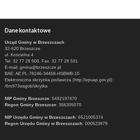
Dane kontaktowe
Urząd Gminy w Brzeszczach
32-620 Brzeszcze
ul. Kościelna 4
Tel. 32 77 28 500, Fax. 32 77 28 591
E-mail:
gmina@brzeszcze.pl
BAE: AE:PL-78246-34458-HSBWB-10
Elektroniczna skrzynka podawcza (http://epuap.gov.pl):
/6m973oagob/skrytka
NIP Gminy Brzeszcze
: 5492197470
Regon Gminy Brzeszcze
: 356305070
NIP Urzędu Gminy w Brzeszczach
: 6521005374
Regon Urzędu Gminy w Brzeszczach
: 000523979