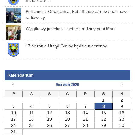
Brzeszczach
Policjanci z Oświęcimia, Kęt i Brzeszcz otrzymali nowe
radiowozy
Wyjątkowy jubielusz - setne urodziny pani Marii
17 sierpnia Urząd Gminy będzie nieczynny
Kalendarium
«
»
Sierpień 2026
P
W
S
C
P
S
N
1
2
3
4
5
6
7
8
9
10
11
12
13
14
15
16
17
18
19
20
21
22
23
24
25
26
27
28
29
30
31