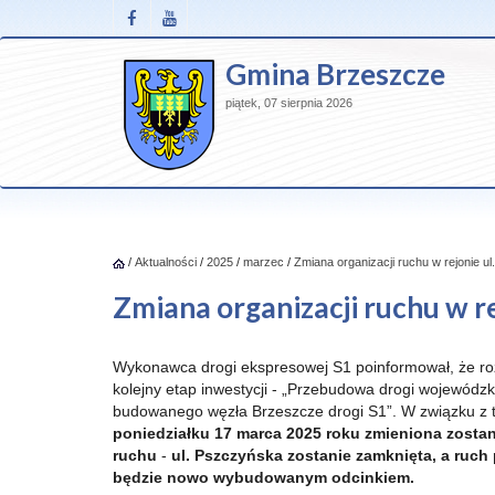
Gmina Brzeszcze
piątek, 07 sierpnia 2026
/
Aktualności
/
2025
/
marzec
/
Zmiana organizacji ruchu w rejonie ul
Zmiana organizacji ruchu w re
Wykonawca drogi ekspresowej S1 poinformował, że ro
kolejny etap inwestycji - „Przebudowa drogi wojewódzk
budowanego węzła Brzeszcze drogi S1”. W związku z
poniedziałku 17 marca 2025 roku zmieniona zostan
ruchu
-
ul. Pszczyńska zostanie zamknięta, a ruc
będzie nowo wybudowanym odcinkiem.