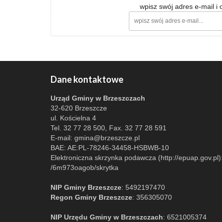
wpisz swój adres e-mail i
Dane kontaktowe
Urząd Gminy w Brzeszczach
32-620 Brzeszcze
ul. Kościelna 4
Tel. 32 77 28 500, Fax. 32 77 28 591
E-mail:
gmina@brzeszcze.pl
BAE: AE:PL-78246-34458-HSBWB-10
Elektroniczna skrzynka podawcza (http://epuap.gov.pl)
/6m973oagob/skrytka
NIP Gminy Brzeszcze
: 5492197470
Regon Gminy Brzeszcze
: 356305070
NIP Urzędu Gminy w Brzeszczach
: 6521005374