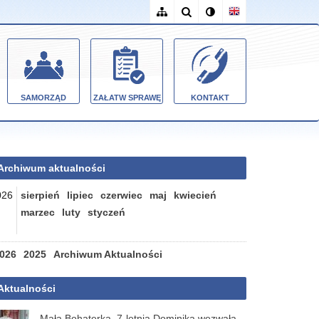
SAMORZĄD
ZAŁATW SPRAWĘ
KONTAKT
Archiwum aktualności
026
sierpień
lipiec
czerwiec
maj
kwiecień
marzec
luty
styczeń
026
2025
Archiwum Aktualności
Aktualności
Mała Bohaterka. 7-letnia Dominika wezwała