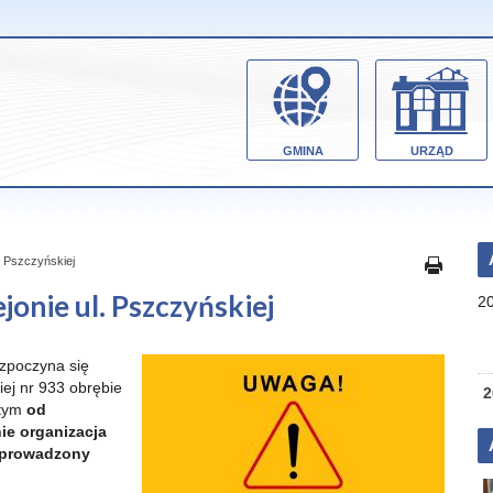
GMINA
URZĄD
. Pszczyńskiej
jonie ul. Pszczyńskiej
2
zpoczyna się
iej nr 933 obrębie
2
 tym
od
ie organizacja
h prowadzony