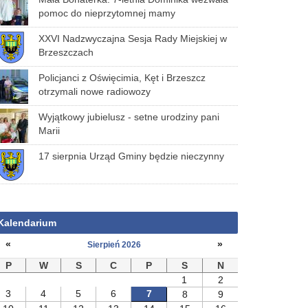
pomoc do nieprzytomnej mamy
XXVI Nadzwyczajna Sesja Rady Miejskiej w
Brzeszczach
Policjanci z Oświęcimia, Kęt i Brzeszcz
otrzymali nowe radiowozy
Wyjątkowy jubielusz - setne urodziny pani
Marii
17 sierpnia Urząd Gminy będzie nieczynny
Kalendarium
«
»
Sierpień 2026
P
W
S
C
P
S
N
1
2
3
4
5
6
7
8
9