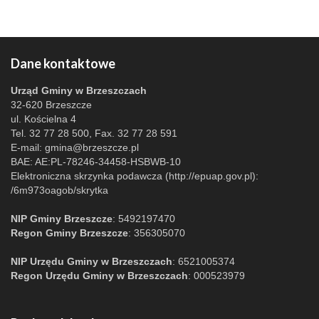
Dane kontaktowe
Urząd Gminy w Brzeszczach
32-620 Brzeszcze
ul. Kościelna 4
Tel. 32 77 28 500, Fax. 32 77 28 591
E-mail:
gmina@brzeszcze.pl
BAE: AE:PL-78246-34458-HSBWB-10
Elektroniczna skrzynka podawcza (http://epuap.gov.pl):
/6m973oagob/skrytka
NIP Gminy Brzeszcze
: 5492197470
Regon Gminy Brzeszcze
: 356305070
NIP Urzędu Gminy w Brzeszczach
: 6521005374
Regon Urzędu Gminy w Brzeszczach
: 000523979