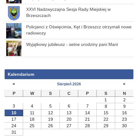
XXVI Nadzwyczajna Sesja Rady Miejskiej w
Brzeszczach
Policjanci z Oświęcimia, Kęt i Brzeszcz otrzymali nowe
radiowozy
Wyjątkowy jubileusz - setne urodziny pani Marii
Kalendarium
«
»
Sierpień 2026
P
W
S
C
P
S
N
1
2
3
4
5
6
7
8
9
10
11
12
13
14
15
16
17
18
19
20
21
22
23
24
25
26
27
28
29
30
31