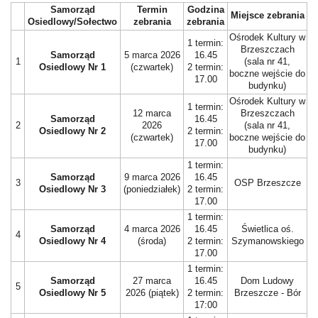
Samorząd
Termin
Godzina
Miejsce zebrania
Osiedlowy/Sołectwo
zebrania
zebrania
Ośrodek Kultury w
1 termin:
Brzeszczach
Samorząd
5 marca 2026
16.45
1
(sala nr 41,
Osiedlowy Nr 1
(czwartek)
2 termin:
boczne wejście do
17.00
budynku)
Ośrodek Kultury w
1 termin:
12 marca
Brzeszczach
Samorząd
16.45
2
2026
(sala nr 41,
Osiedlowy Nr 2
2 termin:
(czwartek)
boczne wejście do
17.00
budynku)
1 termin:
Samorząd
9 marca 2026
16.45
3
OSP Brzeszcze
Osiedlowy Nr 3
(poniedziałek)
2 termin:
17.00
1 termin:
Samorząd
4 marca 2026
16.45
Świetlica oś.
4
Osiedlowy Nr 4
(środa)
2 termin:
Szymanowskiego
17.00
1 termin:
Samorząd
27 marca
16.45
Dom Ludowy
5
Osiedlowy Nr 5
2026 (piątek)
2 termin:
Brzeszcze - Bór
17:00