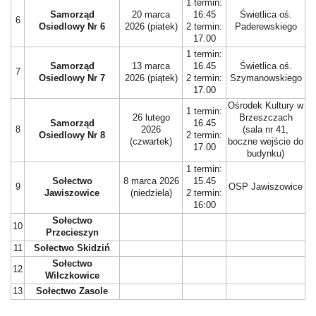
1 termin:
Samorząd
20 marca
16:45
Świetlica oś.
6
Osiedlowy Nr 6
2026 (piatek)
2 termin:
Paderewskiego
17.00
1 termin:
Samorząd
13 marca
16.45
Świetlica oś.
7
Osiedlowy Nr 7
2026 (piątek)
2 termin:
Szymanowskiego
17.00
Ośrodek Kultury w
1 termin:
26 lutego
Brzeszczach
Samorząd
16.45
8
2026
(sala nr 41,
Osiedlowy Nr 8
2 termin:
(czwartek)
boczne wejście do
17.00
budynku)
1 termin:
Sołectwo
8 marca 2026
15.45
9
OSP Jawiszowice
Jawiszowice
(niedziela)
2 termin:
16:00
Sołectwo
10
Przecieszyn
11
Sołectwo Skidziń
Sołectwo
12
Wilczkowice
13
Sołectwo Zasole