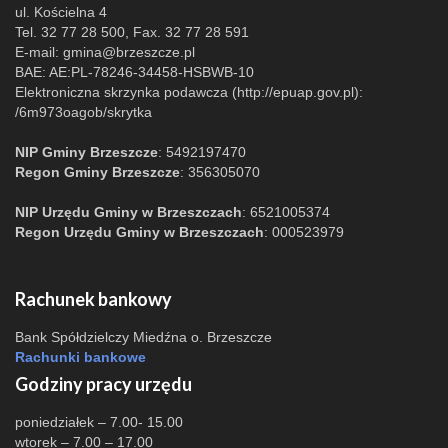
ul. Kościelna 4
Tel. 32 77 28 500, Fax. 32 77 28 591
E-mail:
gmina@brzeszcze.pl
BAE: AE:PL-78246-34458-HSBWB-10
Elektroniczna skrzynka podawcza (http://epuap.gov.pl):
/6m973oagob/skrytka
NIP Gminy Brzeszcze
: 5492197470
Regon Gminy Brzeszcze
: 356305070
NIP Urzędu Gminy w Brzeszczach
: 6521005374
Regon Urzędu Gminy w Brzeszczach
: 000523979
Rachunek bankowy
Bank Spółdzielczy Miedźna o. Brzeszcze
Rachunki bankowe
Godziny pracy urzędu
poniedziałek – 7.00- 15.00
wtorek – 7.00 – 17.00