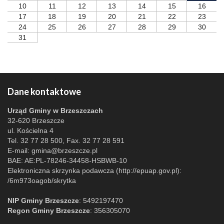
10
11
12
13
14
15
16
17
18
19
20
21
22
23
24
25
26
27
28
29
30
31
Dane kontaktowe
Urząd Gminy w Brzeszczach
32-620 Brzeszcze
ul. Kościelna 4
Tel. 32 77 28 500, Fax. 32 77 28 591
E-mail:
gmina@brzeszcze.pl
BAE: AE:PL-78246-34458-HSBWB-10
Elektroniczna skrzynka podawcza (http://epuap.gov.pl):
/6m973oagob/skrytka
NIP Gminy Brzeszcze
: 5492197470
Regon Gminy Brzeszcze
: 356305070