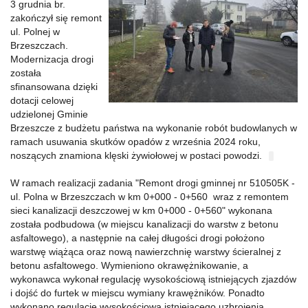
3 grudnia br.
zakończył się remont
ul. Polnej w
Brzeszczach.
Modernizacja drogi
została
sfinansowana dzięki
dotacji celowej
udzielonej Gminie
Brzeszcze z budżetu państwa na wykonanie robót budowlanych w
ramach usuwania skutków opadów z września 2024 roku,
noszących znamiona klęski żywiołowej w postaci powodzi.
W ramach realizacji zadania "Remont drogi gminnej nr 510505K -
ul. Polna w Brzeszczach w km 0+000 - 0+560 wraz z remontem
sieci kanalizacji deszczowej w km 0+000 - 0+560" wykonana
została podbudowa (w miejscu kanalizacji do warstw z betonu
asfaltowego), a następnie na całej długości drogi położono
warstwę wiążąca oraz nową nawierzchnię warstwy ścieralnej z
betonu asfaltowego. Wymieniono okrawężnikowanie, a
wykonawca wykonał regulację wysokościową istniejących zjazdów
i dojść do furtek w miejscu wymiany krawężników. Ponadto
wykonano regulację wysokościowa istniejącego uzbrojenia,