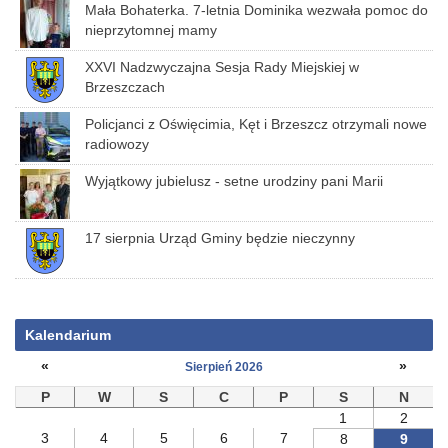
Mała Bohaterka. 7-letnia Dominika wezwała pomoc do
nieprzytomnej mamy
XXVI Nadzwyczajna Sesja Rady Miejskiej w
Brzeszczach
Policjanci z Oświęcimia, Kęt i Brzeszcz otrzymali nowe
radiowozy
Wyjątkowy jubielusz - setne urodziny pani Marii
17 sierpnia Urząd Gminy będzie nieczynny
Kalendarium
«
»
Sierpień 2026
P
W
S
C
P
S
N
1
2
3
4
5
6
7
8
9