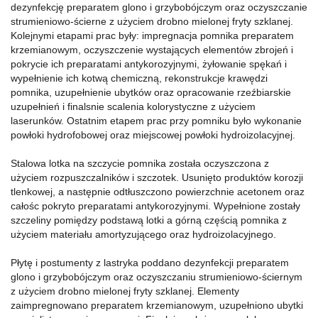
dezynfekcję preparatem glono i grzybobójczym oraz oczyszczanie
strumieniowo-ścierne z użyciem drobno mielonej fryty szklanej.
Kolejnymi etapami prac były: impregnacja pomnika preparatem
krzemianowym, oczyszczenie wystających elementów zbrojeń i
pokrycie ich preparatami antykorozyjnymi, żyłowanie spękań i
wypełnienie ich kotwą chemiczną, rekonstrukcje krawędzi
pomnika, uzupełnienie ubytków oraz opracowanie rzeźbiarskie
uzupełnień i finalsnie scalenia kolorystyczne z użyciem
laserunków. Ostatnim etapem prac przy pomniku było wykonanie
powłoki hydrofobowej oraz miejscowej powłoki hydroizolacyjnej.
Stalowa lotka na szczycie pomnika została oczyszczona z
użyciem rozpuszczalników i szczotek. Usunięto produktów korozji
tlenkowej, a następnie odtłuszczono powierzchnie acetonem oraz
całośc pokryto preparatami antykorozyjnymi. Wypełnione zostały
szczeliny pomiędzy podstawą lotki a górną częścią pomnika z
użyciem materiału amortyzującego oraz hydroizolacyjnego.
Płytę i postumenty z lastryka poddano dezynfekcji preparatem
glono i grzybobójczym oraz oczyszczaniu strumieniowo-ściernym
z użyciem drobno mielonej fryty szklanej. Elementy
zaimpregnowano preparatem krzemianowym, uzupełniono ubytki