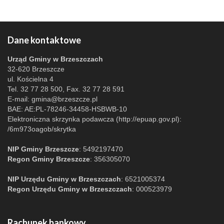
Dane kontaktowe
Urząd Gminy w Brzeszczach
32-620 Brzeszcze
ul. Kościelna 4
Tel. 32 77 28 500, Fax. 32 77 28 591
E-mail:
gmina@brzeszcze.pl
BAE: AE:PL-78246-34458-HSBWB-10
Elektroniczna skrzynka podawcza (http://epuap.gov.pl):
/6m973oagob/skrytka
NIP Gminy Brzeszcze
: 5492197470
Regon Gminy Brzeszcze
: 356305070
NIP Urzędu Gminy w Brzeszczach
: 6521005374
Regon Urzędu Gminy w Brzeszczach
: 000523979
Rachunek bankowy