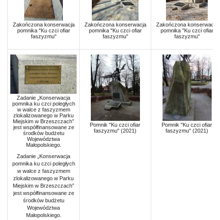
Zakończona konserwacja
Zakończona konserwacja
Zakończona konserwacja
pomnika "Ku czci ofiar
pomnika "Ku czci ofiar
pomnika "Ku czci ofiar
faszyzmu"
faszyzmu"
faszyzmu"
Zadanie „Konserwacja
pomnika ku czci poległych
w walce z faszyzmem
zlokalizowanego w Parku
Miejskim w Brzeszczach”
Pomnik "Ku czci ofiar
Pomnik "Ku czci ofiar
jest współfinansowane ze
faszyzmu" (2021)
faszyzmu" (2021)
środków budżetu
Województwa
Małopolskiego.
Zadanie „Konserwacja
pomnika ku czci poległych
w walce z faszyzmem
zlokalizowanego w Parku
Miejskim w Brzeszczach”
jest współfinansowane ze
środków budżetu
Województwa
Małopolskiego.