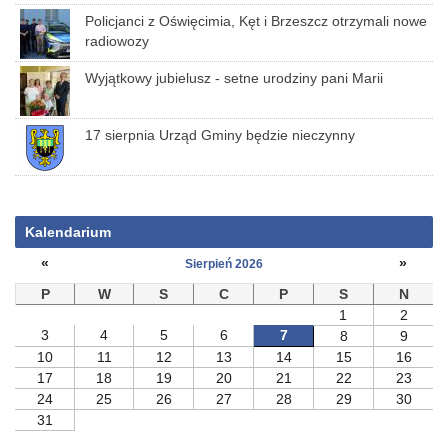
Policjanci z Oświęcimia, Kęt i Brzeszcz otrzymali nowe
radiowozy
Wyjątkowy jubielusz - setne urodziny pani Marii
17 sierpnia Urząd Gminy będzie nieczynny
Kalendarium
«
»
Sierpień 2026
P
W
S
C
P
S
N
1
2
3
4
5
6
7
8
9
10
11
12
13
14
15
16
17
18
19
20
21
22
23
24
25
26
27
28
29
30
31