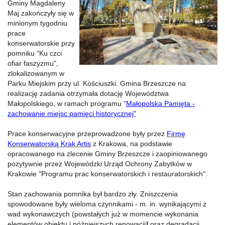
Gminy Magdaleny
Maj zakończyły się w
minionym tygodniu
prace
konserwatorskie przy
pomniku "Ku czci
ofiar faszyzmu",
zlokalizowanym w
Parku Miejskim przy ul. Kościuszki. Gmina Brzeszcze na
realizację zadania otrzymała dotację Województwa
Małopolskiego, w ramach programu
"
Małopolska Pamięta -
zachowanie miejsc pamięci historycznej"
Prace konserwacyjne przeprowadzone były przez
Firmę
Konserwatorską
Krak Artis
z Krakowa, na podstawie
opracowanego na zlecenie Gminy Brzeszcze i zaopiniowanego
pozytywnie przez Wojewódzki Urząd Ochrony Zabytków w
Krakowie "Programu prac konserwatorskich i restauratorskich".
Stan zachowania pomnika był bardzo zły. Zniszczenia
spowodowane były wieloma czynnikami - m. in. wynikającymi z
wad wykonawczych (powstałych już w momencie wykonania
elementów obiektu i późniejszych renowacji
)
oraz degradacji