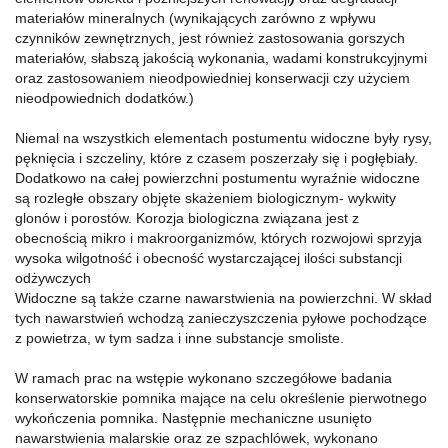
materiałów mineralnych (wynikających zarówno z wpływu
czynników zewnętrznych, jest również zastosowania gorszych
materiałów, słabszą jakością wykonania, wadami konstrukcyjnymi
oraz zastosowaniem nieodpowiedniej konserwacji czy użyciem
nieodpowiednich dodatków.)
Niemal na wszystkich elementach postumentu widoczne były rysy,
pęknięcia i szczeliny, które z czasem poszerzały się i pogłębiały.
Dodatkowo na całej powierzchni postumentu wyraźnie widoczne
są rozległe obszary objęte skażeniem biologicznym- wykwity
glonów i porostów. Korozja biologiczna związana jest z
obecnością mikro i makroorganizmów, których rozwojowi sprzyja
wysoka wilgotność i obecność wystarczającej ilości substancji
odżywczych
Widoczne są także czarne nawarstwienia na powierzchni. W skład
tych nawarstwień wchodzą zanieczyszczenia pyłowe pochodzące
z powietrza, w tym sadza i inne substancje smoliste.
W ramach prac na wstępie wykonano szczegółowe badania
konserwatorskie pomnika mające na celu określenie pierwotnego
wykończenia pomnika. Następnie mechaniczne usunięto
nawarstwienia malarskie oraz ze szpachlówek, wykonano