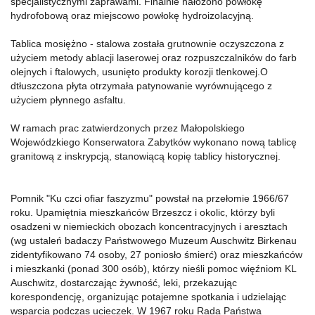
specjalistycznymi zaprawami. Finalnie nałożono powłokę
hydrofobową oraz miejscowo powłokę hydroizolacyjną.
Tablica mosiężno - stalowa została grutnownie oczyszczona z
użyciem metody ablacji laserowej oraz rozpuszczalników do farb
olejnych i ftalowych, usunięto produkty korozji tlenkowej.O
dtłuszczona płyta otrzymała patynowanie wyrównującego z
użyciem płynnego asfaltu.
W ramach prac zatwierdzonych przez Małopolskiego
Wojewódzkiego Konserwatora Zabytków wykonano nową tablicę
granitową z inskrypcją, stanowiącą kopię tablicy historycznej.
Pomnik "Ku czci ofiar faszyzmu" powstał na przełomie 1966/67
roku. Upamiętnia mieszkańców Brzeszcz i okolic, którzy byli
osadzeni w niemieckich obozach koncentracyjnych i aresztach
(wg ustaleń badaczy Państwowego Muzeum Auschwitz Birkenau
zidentyfikowano 74 osoby, 27 poniosło śmierć) oraz mieszkańców
i mieszkanki (ponad 300 osób), którzy nieśli pomoc więźniom KL
Auschwitz, dostarczając żywność, leki, przekazując
korespondencję, organizując potajemne spotkania i udzielając
wsparcia podczas ucieczek. W 1967 roku Rada Państwa